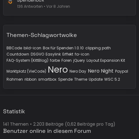
Spendenbox
136 Antworten
Vor 8 Jahren
Themen-Schlagwortwolke
BBCode
bild-icon
Box für Spenden 1.0.10
clipping path
Countdown
DSGVO
Easylink
Erffekt
fa-icon
FAQ-System (KittBlog)
farbe
Foren
jQuery
Layout Expansion Kit
Nero
Nero Night
Marktplatz (VieCode)
Nero Day
Paypal
Rahmen
ribbon
smartbox
Spende
Theme
Update
WSC 5.2
Statistik
141 Themen
2.203 Beiträge (0,62 Beiträge pro Tag)
Benutzer online in diesem Forum