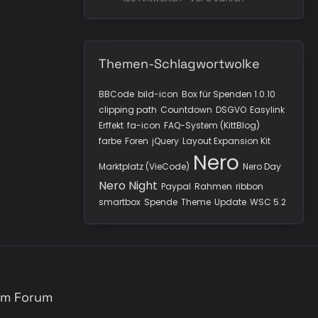
Themen-Schlagwortwolke
BBCode
bild-icon
Box für Spenden 1.0.10
clipping path
Countdown
DSGVO
Easylink
Erffekt
fa-icon
FAQ-System (KittBlog)
farbe
Foren
jQuery
Layout Expansion Kit
Nero
Marktplatz (VieCode)
Nero Day
Nero Night
Paypal
Rahmen
ribbon
smartbox
Spende
Theme
Update
WSC 5.2
sem Forum