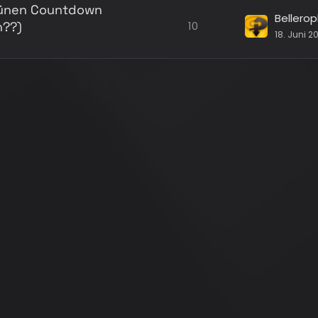
rünen Countdown
Bellero
n??)
10
18. Juni 2