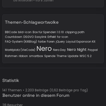
136 Antworten
Vor 8 Jahren
Themen-Schlagwortwolke
BBCode
bild-icon
Box für Spenden 1.0.10
clipping path
Countdown
DSGVO
Easylink
Erffekt
fa-icon
FAQ-System (KittBlog)
farbe
Foren
jQuery
Layout Expansion Kit
Nero
Nero Night
Marktplatz (VieCode)
Nero Day
Paypal
Rahmen
ribbon
smartbox
Spende
Theme
Update
WSC 5.2
Statistik
141 Themen
2.203 Beiträge (0,62 Beiträge pro Tag)
Benutzer online in diesem Forum
28 Besucher