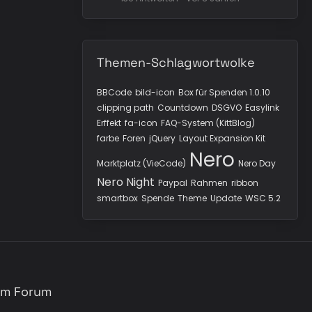
Themen-Schlagwortwolke
BBCode
bild-icon
Box für Spenden 1.0.10
clipping path
Countdown
DSGVO
Easylink
Erffekt
fa-icon
FAQ-System (KittBlog)
farbe
Foren
jQuery
Layout Expansion Kit
Nero
Marktplatz (VieCode)
Nero Day
Nero Night
Paypal
Rahmen
ribbon
smartbox
Spende
Theme
Update
WSC 5.2
sem Forum