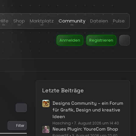
Hilfe
Shop
Marktplatz
Community
Dateien
Pulse
Anmelden
Registrieren
Letzte Beiträge
Designs Community – ein Forum
für Grafik, Design und kreative
Ideen
Hasching
7. August 2026 um 14:40
Filter
Neues Plugin: YoureCom Shop
RainerSF
3. August 2026 um 22:40