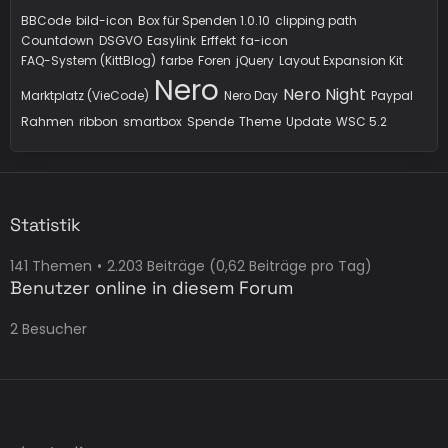
BBCode
bild-icon
Box für Spenden 1.0.10
clipping path
Countdown
DSGVO
Easylink
Erffekt
fa-icon
FAQ-System (KittBlog)
farbe
Foren
jQuery
Layout Expansion Kit
Nero
Nero Night
Marktplatz (VieCode)
Nero Day
Paypal
Rahmen
ribbon
smartbox
Spende
Theme
Update
WSC 5.2
Statistik
141 Themen
2.203 Beiträge (0,62 Beiträge pro Tag)
Benutzer online in diesem Forum
2 Besucher