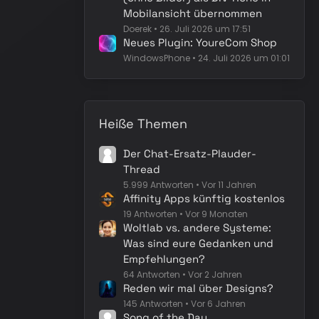
Mobilansicht übernommen
Doerek
26. Juli 2026 um 17:51
Neues Plugin: YoureCom Shop
WindowsPhone
24. Juli 2026 um 01:01
Heiße Themen
Der Chat-Ersatz-Plauder-
Thread
5.999 Antworten
Vor 11 Jahren
Affinity Apps künftig kostenlos
19 Antworten
Vor 9 Monaten
Woltlab vs. andere Systeme:
Was sind eure Gedanken und
Empfehlungen?
64 Antworten
Vor 2 Jahren
Reden wir mal über Designs?
145 Antworten
Vor 6 Jahren
Song of the Day