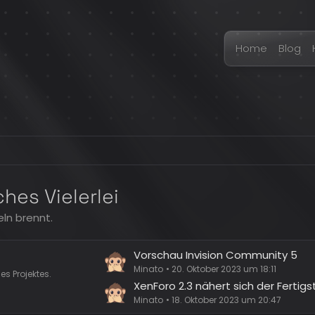
Home
Blog
hes Vielerlei
eln brennt.
L
Vorschau Invision Community 5
e
Minato
20. Oktober 2023 um 18:11
s Projektes.
t
XenForo 2.3 nähert sich der Fertigs
z
Minato
18. Oktober 2023 um 20:47