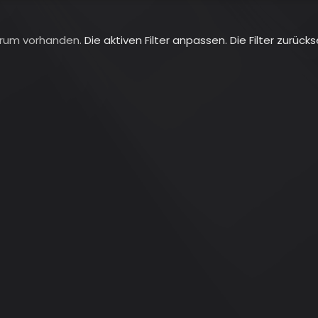
t
e
B
Forum vorhanden.
Die aktiven Filter anpassen.
Die Filter zurück
e
i
t
r
ä
g
e