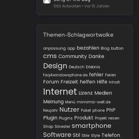
560 Antworten
Vor 15 Jahren
Themen-Schlagwortwolke
bezahlen
anpassung
app
Blog
button
cms
Community
Danke
Design
Deutsch
Erlebnis
fehler
faq4windowsphone.de
Ferien
Forum
Freizeit
helfen
Hilfe
Inhalt
Internet
Lizenz
Medien
Meinung
Menü
minnimis-welt.de
Nutzer
PhP
Neujahr
Paket
phone
Plugin
Produkt
Plugins
Projekt
reisen
smartphone
Shop
Silvester
Software
Stil
Telefon
Stile
Style