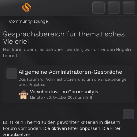
Community-Lounge
Gesprächsbereich für thematisches
Vielerlei
Hier kann über alles diskutiert werden, was unter den Nägeln
brennt.
Allgemeine Administratoren-Gespräche
Das Forum für Administratoren rund um die Einzelbelange
eines Projektes.
L
Vorschau Invision Community 5
e
Minato
20. Oktober 2023 um 18:11
t
z
t
Es ist kein Thema zu den gewählten Kriterien in diesem
e
Forum vorhanden.
B
Die aktiven Filter anpassen.
Die Filter
zurücksetzen.
e