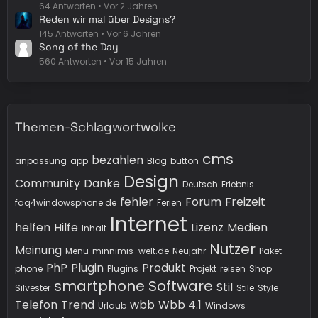
64 Antworten
Vor 2 Jahren
Reden wir mal über Designs?
145 Antworten
Vor 6 Jahren
Song of the Day
560 Antworten
Vor 15 Jahren
Themen-Schlagwortwolke
cms
bezahlen
anpassung
app
Blog
button
Design
Community
Danke
Deutsch
Erlebnis
fehler
Forum
Freizeit
faq4windowsphone.de
Ferien
Internet
helfen
Hilfe
Lizenz
Medien
Inhalt
Nutzer
Meinung
Menü
minnimis-welt.de
Neujahr
Paket
PhP
Plugin
Produkt
phone
Plugins
Projekt
reisen
Shop
smartphone
Software
Stil
Silvester
Stile
Style
Telefon
Trend
wbb
Wbb 4.1
Urlaub
Windows