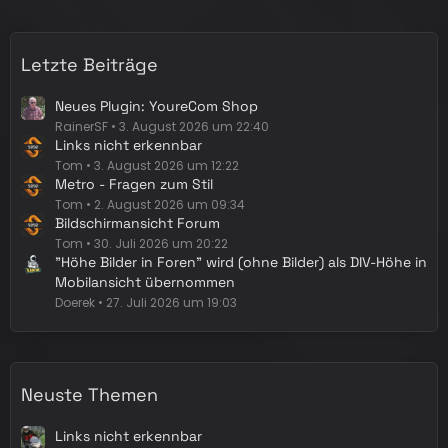
i
t
r
Letzte Beiträge
ä
g
Neues Plugin: YoureCom Shop
e
RainerSF
3. August 2026 um 22:40
Links nicht erkennbar
Tom
3. August 2026 um 12:22
Metro - Fragen zum Stil
Tom
2. August 2026 um 09:34
Bildschirmansicht Forum
Tom
30. Juli 2026 um 20:22
"Höhe Bilder in Foren" wird (ohne Bilder) als DIV-Höhe in
Mobilansicht übernommen
Doerek
27. Juli 2026 um 19:03
Neuste Themen
Links nicht erkennbar