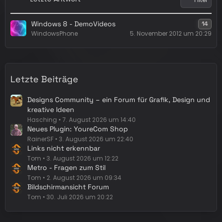
i
t
Windows 8 - DemoVideos
14
r
WindowsPhone
5. November 2012 um 20:29
ä
g
e
Letzte Beiträge
Designs Community – ein Forum für Grafik, Design und
kreative Ideen
Hasching
7. August 2026 um 14:40
Neues Plugin: YoureCom Shop
RainerSF
3. August 2026 um 22:40
Links nicht erkennbar
Tom
3. August 2026 um 12:22
Metro - Fragen zum Stil
Tom
2. August 2026 um 09:34
Bildschirmansicht Forum
Tom
30. Juli 2026 um 20:22