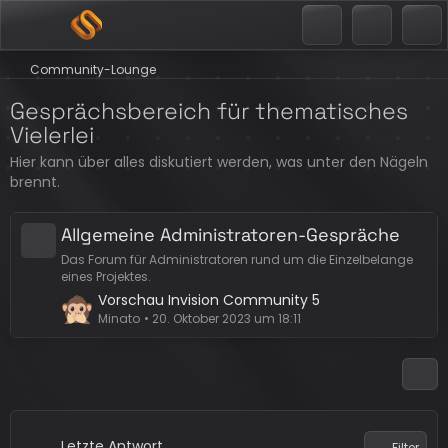
Community-Lounge
Gesprächsbereich für thematisches
Vielerlei
Hier kann über alles diskutiert werden, was unter den Nägeln
brennt.
Allgemeine Administratoren-Gespräche
Das Forum für Administratoren rund um die Einzelbelange
eines Projektes.
L
Vorschau Invision Community 5
e
Minato
20. Oktober 2023 um 18:11
t
z
t
e
B
e
Letzte Antwort
Filter