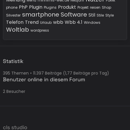
Menü
minnimis-welt.de
Neujahr
Paket
PhP
Plugin
Produkt
phone
Plugins
Projekt
reisen
Shop
smartphone
Software
Stil
Silvester
Stile
Style
Telefon
Trend
wbb
Wbb 4.1
Urlaub
Windows
Woltlab
wordpress
Statistik
395 Themen
11.397 Beiträge (1,77 Beiträge pro Tag)
Benutzer online in diesem Forum
2 Besucher
cls studio