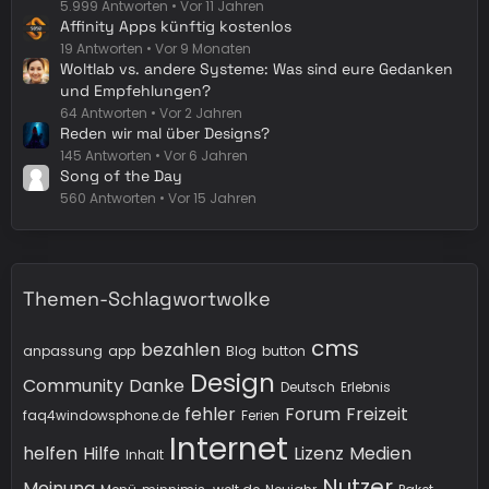
5.999 Antworten
Vor 11 Jahren
Affinity Apps künftig kostenlos
19 Antworten
Vor 9 Monaten
Woltlab vs. andere Systeme: Was sind eure Gedanken
und Empfehlungen?
64 Antworten
Vor 2 Jahren
Reden wir mal über Designs?
145 Antworten
Vor 6 Jahren
Song of the Day
560 Antworten
Vor 15 Jahren
Themen-Schlagwortwolke
cms
bezahlen
anpassung
app
Blog
button
Design
Community
Danke
Deutsch
Erlebnis
fehler
Forum
Freizeit
faq4windowsphone.de
Ferien
Internet
helfen
Hilfe
Lizenz
Medien
Inhalt
Nutzer
Meinung