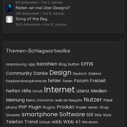
64 Antworten
Vor 2 Jahren
Reden wir mal über Designs?
145 Antworten
Vor 6 Jahren
Song of the Day
560 Antworten
Vor 15 Jahren
Themen-Schlagwortwolke
cms
bezahlen
anpassung
app
Blog
button
Design
Community
Danke
Deutsch
Erlebnis
fehler
Forum
Freizeit
faq4windowsphone.de
Ferien
Internet
helfen
Hilfe
Lizenz
Medien
Inhalt
Nutzer
Meinung
Menü
minnimis-welt.de
Neujahr
Paket
PhP
Plugin
Produkt
phone
Plugins
Projekt
reisen
Shop
smartphone
Software
Stil
Silvester
Stile
Style
Telefon
Trend
wbb
Wbb 4.1
Urlaub
Windows