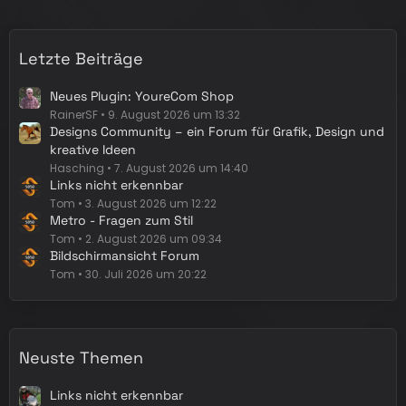
i
t
r
Letzte Beiträge
ä
g
Neues Plugin: YoureCom Shop
e
RainerSF
9. August 2026 um 13:32
Designs Community – ein Forum für Grafik, Design und
kreative Ideen
Hasching
7. August 2026 um 14:40
Links nicht erkennbar
Tom
3. August 2026 um 12:22
Metro - Fragen zum Stil
Tom
2. August 2026 um 09:34
Bildschirmansicht Forum
Tom
30. Juli 2026 um 20:22
Neuste Themen
Links nicht erkennbar