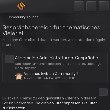
Community-Lounge
Gesprächsbereich für thematisches
Vielerlei
Hier kann über alles diskutiert werden, was unter den Nägeln
brennt.
Allgemeine Administratoren-Gespräche
Das Forum für Administratoren rund um die Einzelbelange
eines Projektes.
L
Vorschau Invision Community 5
e
Minato
20. Oktober 2023 um 18:11
t
z
t
Es ist kein Thema zu den gewählten Kriterien in diesem
e
Forum vorhanden.
B
Die aktiven Filter anpassen.
Die Filter
zurücksetzen.
e