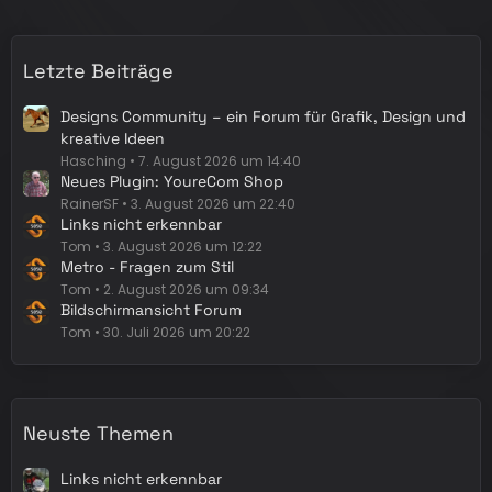
i
t
r
Letzte Beiträge
ä
g
Designs Community – ein Forum für Grafik, Design und
e
kreative Ideen
Hasching
7. August 2026 um 14:40
Neues Plugin: YoureCom Shop
RainerSF
3. August 2026 um 22:40
Links nicht erkennbar
Tom
3. August 2026 um 12:22
Metro - Fragen zum Stil
Tom
2. August 2026 um 09:34
Bildschirmansicht Forum
Tom
30. Juli 2026 um 20:22
Neuste Themen
Links nicht erkennbar