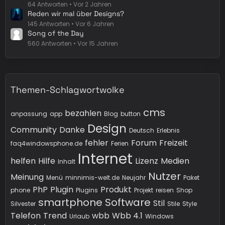
64 Antworten
Vor 2 Jahren
Reden wir mal über Designs?
145 Antworten
Vor 6 Jahren
Song of the Day
560 Antworten
Vor 15 Jahren
Themen-Schlagwortwolke
cms
bezahlen
anpassung
app
Blog
button
Design
Community
Danke
Deutsch
Erlebnis
fehler
Forum
Freizeit
faq4windowsphone.de
Ferien
Internet
helfen
Hilfe
Lizenz
Medien
Inhalt
Nutzer
Meinung
Menü
minnimis-welt.de
Neujahr
Paket
PhP
Plugin
Produkt
phone
Plugins
Projekt
reisen
Shop
smartphone
Software
Stil
Silvester
Stile
Style
Telefon
Trend
wbb
Wbb 4.1
Urlaub
Windows