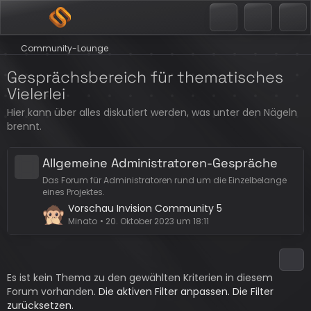
Community-Lounge
Gesprächsbereich für thematisches
Vielerlei
Hier kann über alles diskutiert werden, was unter den Nägeln
brennt.
Allgemeine Administratoren-Gespräche
Das Forum für Administratoren rund um die Einzelbelange
eines Projektes.
L
Vorschau Invision Community 5
e
Minato
20. Oktober 2023 um 18:11
t
z
t
Es ist kein Thema zu den gewählten Kriterien in diesem
e
Forum vorhanden.
B
Die aktiven Filter anpassen.
Die Filter
zurücksetzen.
e