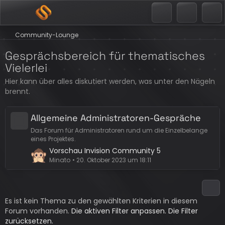
Community-Lounge
Gesprächsbereich für thematisches
Vielerlei
Hier kann über alles diskutiert werden, was unter den Nägeln
brennt.
Allgemeine Administratoren-Gespräche
Das Forum für Administratoren rund um die Einzelbelange
eines Projektes.
L
Vorschau Invision Community 5
e
Minato
20. Oktober 2023 um 18:11
t
z
t
Es ist kein Thema zu den gewählten Kriterien in diesem
e
Forum vorhanden.
B
Die aktiven Filter anpassen.
Die Filter
zurücksetzen.
e