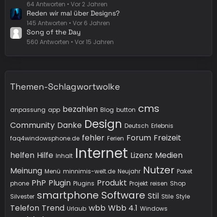
64 Antworten
Vor 2 Jahren
Reden wir mal über Designs?
145 Antworten
Vor 6 Jahren
Song of the Day
560 Antworten
Vor 15 Jahren
Themen-Schlagwortwolke
cms
bezahlen
anpassung
app
Blog
button
Design
Community
Danke
Deutsch
Erlebnis
fehler
Forum
Freizeit
faq4windowsphone.de
Ferien
Internet
helfen
Hilfe
Lizenz
Medien
Inhalt
Nutzer
Meinung
Menü
minnimis-welt.de
Neujahr
Paket
PhP
Plugin
Produkt
phone
Plugins
Projekt
reisen
Shop
smartphone
Software
Stil
Silvester
Stile
Style
Telefon
Trend
wbb
Wbb 4.1
Urlaub
Windows