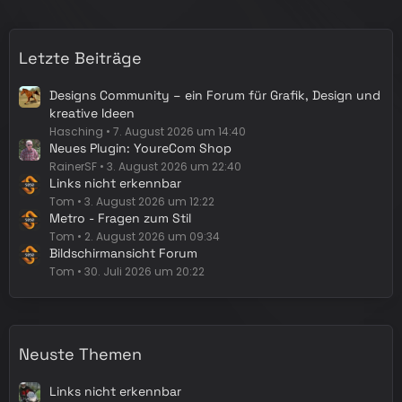
i
t
r
Letzte Beiträge
ä
g
Designs Community – ein Forum für Grafik, Design und
e
kreative Ideen
Hasching
7. August 2026 um 14:40
Neues Plugin: YoureCom Shop
RainerSF
3. August 2026 um 22:40
Links nicht erkennbar
Tom
3. August 2026 um 12:22
Metro - Fragen zum Stil
Tom
2. August 2026 um 09:34
Bildschirmansicht Forum
Tom
30. Juli 2026 um 20:22
Neuste Themen
Links nicht erkennbar