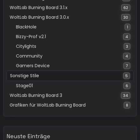
WoltLab Burning Board 3.1.x
62
WoltLab Burning Board 3.0.x
30
BlackHole
1
Bizzy-Prof v2.1
4
Citylights
3
Community
4
Gamers Device
7
Sonstige Stile
5
Stage01
6
WoltLab Burning Board 3
34
Grafiken für WoltLab Burning Board
8
Neuste Einträge