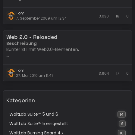
Breite
Tom
Variabel
3.030
18
0
7. September 2009 um 12:34
Bekannte Fehler
Internet Explorer 6: Fehler in der Menüdarstellung da
Web 2.0 - Reloaded
transparente PNGs im Stil verwendet…
Beschreibung
Bunter Stil mit Web2.0-Elementen,
Änderungen der zweite Auflage:
Tom
Breiter als bisher - 850 vs. 950px
3.964
17
0
27. Mai 2010 um 11:47
Grösserer Headerbereich
Neue Navigation
Neuer Footer
fast alle Grafiken sind neu erstellt
Kategorien
Alle Abstände und Rundungen sind nun gleich
IE-Fix für die…
WoltLab Suite™ 5 und 6
14
WoltLab Suite™ 5 eingestellt
9
WoltLab Burning Board 4.x
10