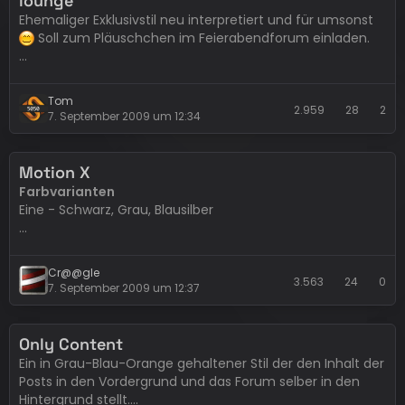
lounge
Keine
Ehemaliger Exklusivstil neu interpretiert und für umsonst
Soll zum Pläuschchen im Feierabendforum einladen.
Alternative Header
Momentan keine. Anfragen zu individuellen Logos bitte
Breite
her stellen:
Wünsche
…
Variabel
Tom
2.959
28
2
7. September 2009 um 12:34
Bekannte Fehler
Internet Explorer 6: Der Stil verwendet transparente
Grafiken, es kommt also zu diversen grauen Balken in
Motion X
der…
Farbvarianten
Eine - Schwarz, Grau, Blausilber
Breite
Fixe Breite
Cr@@gle
3.563
24
0
7. September 2009 um 12:37
Bekannte Fehler
(werden nicht behoben)
Internet Explorer 6: Keine Transparenz
Only Content
Behobene Fehler in Version 1.0.1
Ein in Grau-Blau-Orange gehaltener Stil der den Inhalt der
Aktiver Menüpunkt schließt jetzt auch auf Mac-Systemen
Posts in den Vordergrund und das Forum selber in den
mit dem Main-Hintergrund…
Hintergrund stellt.