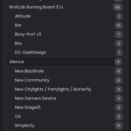
WoltLab Burning Board 3.1.x
62
Altitude
1
Bar
5
Bizzy-Prof v3
7
Box
3
DC-DarkDesign
1
Silence
5
New Blackhole
5
New Community
4
New Citylights / Partylights / Butterfly
3
New Gamers Device
3
New Stage01
3
OS
2
Simplicity
5