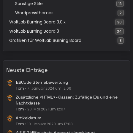
Sonstige Stile
13
Wordpressthemes
2
WoltLab Burning Board 3.0.x
30
WoltLab Burning Board 3
34
Grafiken für WoltLab Burning Board
8
Neuste Einträge
BBCode Sternebewertung
Tom
7. Januar 2024 um 12:06
Zusätzliche <HTML>-Klassen: Zufällige IDs und eine
Nachtklasse
Tom
20. Mai 2021 um 12:07
Artikeldatum
Tom
10. Januar 2020 um 17:08
WS 5.2 Hilfreichste Antwort eingeklappt