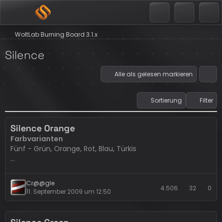
WoltLab Burning Board 3.1.x
Silence
Alle als gelesen markieren
Sortierung
Filter
Silence Orange
Farbvarianten
Fünf - Grün, Orange, Rot, Blau, Türkis
Breite
Variable Breite
Cr@@gle
4.506
32
0
11. September 2009 um 12:50
Bekannte Fehler
(werden nicht behoben)
Keine