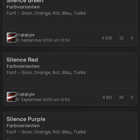
Silence Green
Logo
Farbvarianten
PSD-Datei wird mitgeliefert. Sollte kein Photoshop oder
Fünf - Grün, Orange, Rot, Blau, Türkis
Ähnliches vorhanden sein, kann ein Logo im Forum
Headerwünsche
geordert werden.
Breite
Variable Breite
Cr@@gle
4.526
22
0
11. September 2009 um 12:50
Bekannte Fehler
(werden nicht behoben)
Keine
Silence Red
Logo
Farbvarianten
PSD-Datei wird mitgeliefert. Sollte kein Photoshop oder
Fünf - Grün, Orange, Rot, Blau, Türkis
Ähnliches vorhanden sein, kann ein Logo im Forum
Headerwünsche
geordert werden.
Breite
Variable Breite
Cr@@gle
4.921
35
0
11. September 2009 um 12:50
Bekannte Fehler
(werden nicht behoben)
Keine
Silence Purple
Logo
Farbvarianten
PSD-Datei wird mitgeliefert. Sollte kein Photoshop oder
Fünf - Grün, Orange, Rot, Blau, Türkis
Ähnliches vorhanden sein, kann ein Logo im Forum