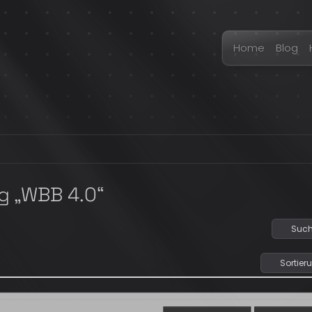
Home
Blog
g „WBB 4.0“
Such
Sortier