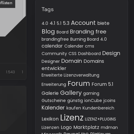
Tags
Account
4.1
5.3
biete
4.0
5.1
Blog
Branding free
Board
brandingfree
Burning Board 4.0
calendar
Calender
cms
Design
Community
CSS
Dashboard
Domain
Domains
Designer
entwickler
1.543
1
Erweiterte Lizenzverwaltung
Forum
Forum 5.1
Erweiterung
Gallery
Galerie
gaming
Gutscheine
günstig
ionCube
jcoins
Kalender
kaufen
Kundenbereich
Lizenz
Lexikon
LIZENZ+PLUGINS
Logo
Marktplatz
Lizenzen
mdman