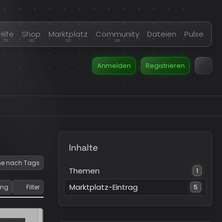
Hilfe
Shop
Marktplatz
Community
Dateien
Pulse
Anmelden
Registrieren
Inhalte
e nach Tags
Themen
1
Marktplatz-Eintrag
ung
Filter
5