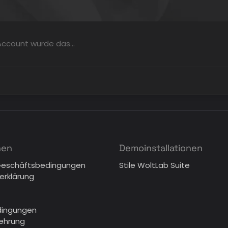
m Account wurde das…
nen
Demoinstallationen
Geschäftsbedingungen
Stile WoltLab Suite
erklärung
dingungen
lehrung