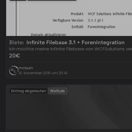
Biete
Infinite Filebase 3.1 + Forenintegration
Ich möchte meine Infinite Filebase von WCFSolutions ver
20€
mcburn
13. November 2016 um 20:41
Eintrag abgelaufen
WoltLab