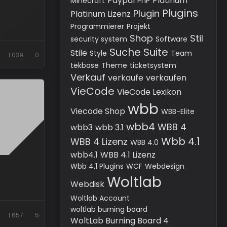
Paypal
Platinum
Minecraft
PhP
Plugins
Plugin
Platinum Lizenz
Programmierer
Projekt
Shop
Stil
security system
Software
Suche
Suite
Stile
Style
Team
1.039
0
tekbase
Theme
ticketsystem
Verkauf
verkaufe
verkaufen
VieCode
VieCode Lexikon
wbb
Viecode Shop
WBB-Elite
wbb4
WBB 4
wbb3
wbb 3.1
Wbb 4.1
WBB 4 Lizenz
WBB 4.0
wbb4.1
WBB 4.1 Lizenz
Wbb 4.1 Plugins
WCF
Webdesign
Woltlab
Webdisk
Woltlab Account
woltlab burning board
1.657
5
WoltLab Burning Board 4