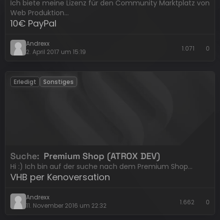
Ich biete meine Lizenz für den Community Marktplatz von
Web Produktion…
10€ PayPal
Andrexx
1.071
0
2. April 2017 um 15:19
Erledigt
Sonstiges
Suche
Premium Shop (ATROX DEV)
Hi :) Ich bin auf der suche nach dem Premium Shop…
VHB per Kenoversation
Andrexx
1.662
0
11. November 2016 um 22:32