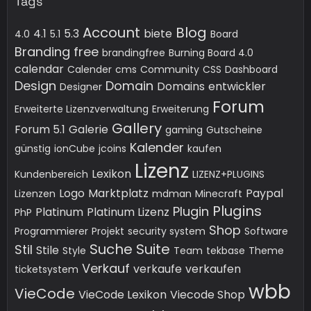
Tags
Account
Blog
4.1
5.3
biete
4.0
5.1
Board
Branding free
brandingfree
Burning Board 4.0
calendar
Calender
cms
Community
CSS
Dashboard
Design
Domain
Domains
entwickler
Designer
Forum
Erweiterte Lizenzverwaltung
Erweiterung
Gallery
Forum 5.1
Galerie
gaming
Gutscheine
Kalender
günstig
ionCube
jcoins
kaufen
Lizenz
Lexikon
Kundenbereich
LIZENZ+PLUGINS
Logo
Marktplatz
Paypal
Lizenzen
mdman
Minecraft
Plugins
Plugin
Platinum
Platinum Lizenz
PhP
Shop
Programmierer
Projekt
security system
Software
Suche
Suite
Stil
Stile
Style
Team
tekbase
Theme
Verkauf
verkaufe
verkaufen
ticketsystem
wbb
VieCode
VieCode Lexikon
Viecode Shop