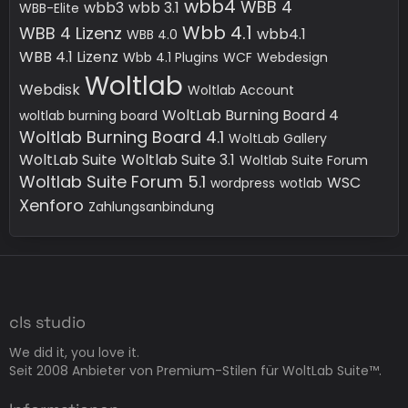
wbb4
WBB 4
wbb3
wbb 3.1
WBB-Elite
Wbb 4.1
WBB 4 Lizenz
wbb4.1
WBB 4.0
WBB 4.1 Lizenz
Wbb 4.1 Plugins
WCF
Webdesign
Woltlab
Webdisk
Woltlab Account
WoltLab Burning Board 4
woltlab burning board
Woltlab Burning Board 4.1
WoltLab Gallery
WoltLab Suite
Woltlab Suite 3.1
Woltlab Suite Forum
Woltlab Suite Forum 5.1
WSC
wordpress
wotlab
Xenforo
Zahlungsanbindung
cls studio
We did it, you love it.
Seit 2008 Anbieter von Premium-Stilen für WoltLab Suite™.