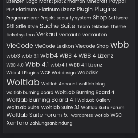
Logo
Marktplatz
Paypal
Lizenzen
mdman
Minecraft
Plugins
Plugin
Platinum
Platinum Lizenz
PhP
Shop
Programmierer
Projekt
security system
Software
Suche
Suite
Stil
Stile
Style
Team
tekbase
Theme
Verkauf
verkaufe
verkaufen
ticketsystem
wbb
VieCode
VieCode Lexikon
Viecode Shop
wbb4
WBB 4
WBB 4 Lizenz
wbb3
wbb 3.1
Wbb 4.1
wbb4.1
WBB 4.1 Lizenz
WBB 4.0
Webdisk
Wbb 4.1 Plugins
WCF
Webdesign
Woltlab
Woltlab Account
woltlab blog
WoltLab Burning Board 4
woltlab burning board
Woltlab Burning Board 4.1
WoltLab Gallery
WoltLab Suite
Woltlab Suite 3.1
Woltlab Suite Forum
Woltlab Suite Forum 5.1
WSC
wordpress
wotlab
Xenforo
Zahlungsanbindung