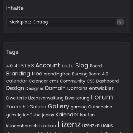
Inhalte
Marktplatz-Eintrag
3
Tags
Account
Blog
4.1
5.3
biete
4.0
5.1
Board
Branding free
brandingfree
Burning Board 4.0
calendar
Calender
cms
Community
CSS
Dashboard
Design
Domain
Domains
entwickler
Designer
Forum
Erweiterte Lizenzverwaltung
Erweiterung
Gallery
Forum 5.1
Galerie
gaming
Gutscheine
Kalender
günstig
ionCube
jcoins
kaufen
Lizenz
Lexikon
Kundenbereich
LIZENZ+PLUGINS