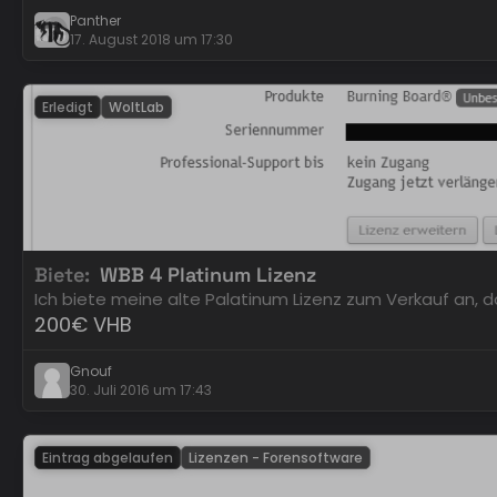
Panther
17. August 2018 um 17:30
Erledigt
WoltLab
Biete
WBB 4 Platinum Lizenz
Ich biete meine alte Palatinum Lizenz zum Verkauf an, 
200€ VHB
Gnouf
30. Juli 2016 um 17:43
Eintrag abgelaufen
Lizenzen - Forensoftware