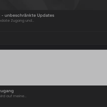
z - unbeschränkte Updates
 Update Zugang und…
zugang
 wird auf meine…