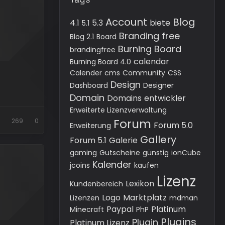
Account
Blog
4.1
5.3
biete
5.1
Branding free
Blog 2.1
Board
Burning Board
brandingfree
calendar
Burning Board 4.0
Calender
cms
Community
CSS
Design
Dashboard
Designer
Domain
Domains
entwickler
Erweiterte Lizenzverwaltung
Forum
269
0
Forum 5.0
Erweiterung
Gallery
Forum 5.1
Galerie
gaming
Gutscheine
günstig
ionCube
Kalender
jcoins
kaufen
Lizenz
Lexikon
Kundenbereich
Logo
Marktplatz
Lizenzen
mdman
Paypal
Platinum
Minecraft
PhP
Plugins
Plugin
Platinum Lizenz