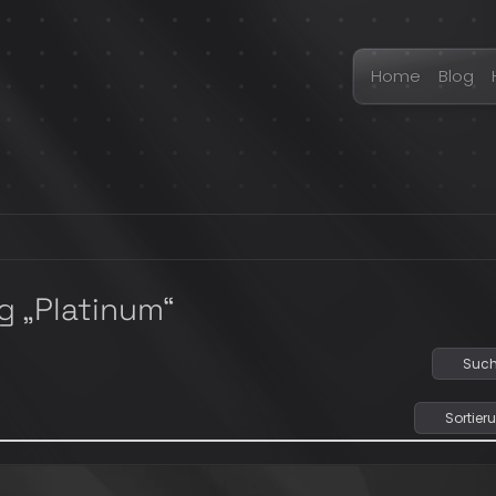
Home
Blog
g „Platinum“
Such
Sortier