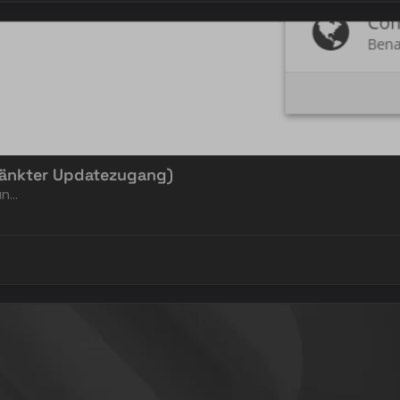
ränkter Updatezugang)
an…