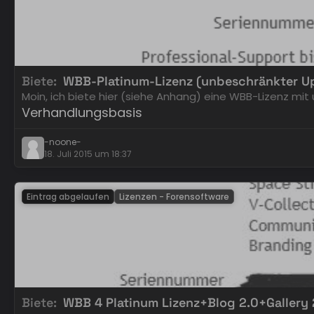
Biete
WBB-Platinum-Lizenz (unbeschränkter 
Moin, ich biete hier (siehe Anhang) eine WBB-Lizenz m
Verhandlungsbasis
-noone-
18. Juli 2015 um 18:37
Eintrag abgelaufen
Lizenzen - Forensoftware
Biete
WBB 4 Platinum Lizenz+Blog 2.0+Gallery 