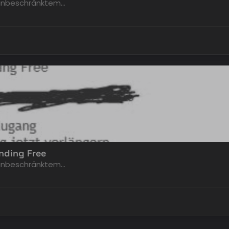
t unbeschränktem…
nding Free
t unbeschränktem…