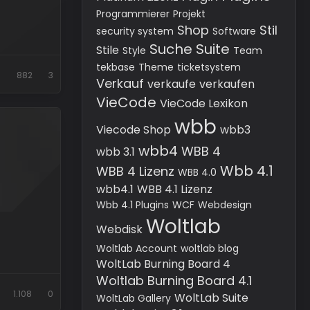
Programmierer
Projekt
Shop
Stil
security system
Software
Suche
Suite
Stile
Style
Team
tekbase
Theme
ticketsystem
882
3
Verkauf
verkaufe
verkaufen
VieCode
VieCode Lexikon
wbb
Viecode Shop
wbb3
wbb4
WBB 4
wbb 3.1
Wbb 4.1
WBB 4 Lizenz
WBB 4.0
wbb4.1
WBB 4.1 Lizenz
Wbb 4.1 Plugins
WCF
Webdesign
Woltlab
Webdisk
Woltlab Account
woltlab blog
WoltLab Burning Board 4
Woltlab Burning Board 4.1
1.108
0
WoltLab Suite
WoltLab Gallery