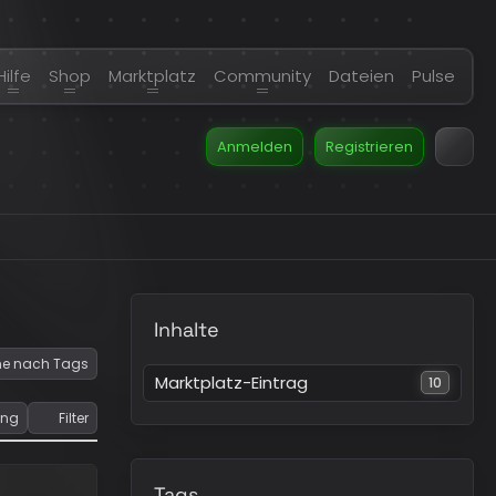
Hilfe
Shop
Marktplatz
Community
Dateien
Pulse
Anmelden
Registrieren
Inhalte
e nach Tags
Marktplatz-Eintrag
10
ung
Filter
Tags