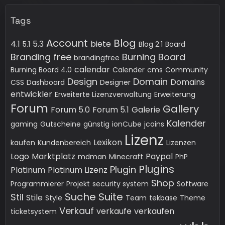
Tags
Account
Blog
4.1
5.3
biete
5.1
Blog 2.1
Board
Branding free
Burning Board
brandingfree
calendar
Burning Board 4.0
Calender
cms
Community
Design
Domain
Domains
CSS
Dashboard
Designer
entwickler
Erweiterte Lizenzverwaltung
Erweiterung
Forum
Gallery
Forum 5.0
Forum 5.1
Galerie
Kalender
gaming
Gutscheine
günstig
ionCube
jcoins
Lizenz
Lexikon
kaufen
Kundenbereich
Lizenzen
Logo
Marktplatz
Paypal
mdman
Minecraft
PhP
Plugins
Plugin
Platinum
Platinum Lizenz
Shop
Programmierer
Projekt
security system
Software
Suche
Suite
Stil
Stile
Style
Team
tekbase
Theme
Verkauf
verkaufe
verkaufen
ticketsystem