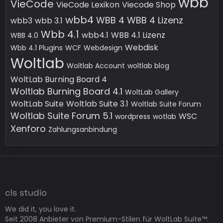
wbb
VieCode
VieCode Lexikon
Viecode Shop
wbb4
WBB 4
WBB 4 Lizenz
wbb3
wbb 3.1
Wbb 4.1
wbb4.1
WBB 4.1 Lizenz
WBB 4.0
Webdisk
Wbb 4.1 Plugins
WCF
Webdesign
Woltlab
Woltlab Account
woltlab blog
WoltLab Burning Board 4
Woltlab Burning Board 4.1
WoltLab Gallery
WoltLab Suite
Woltlab Suite 3.1
Woltlab Suite Forum
Woltlab Suite Forum 5.1
WSC
wordpress
wotlab
Xenforo
Zahlungsanbindung
cls studio
We did it, you love it.
Seit 2008 Anbieter von Premium-Stilen für WoltLab Suite™.