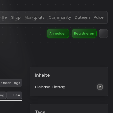
Hilfe
Shop
Marktplatz
Community
Dateien
Pulse
Anmelden
Registrieren
Inhalte
e nach Tags
Filebase-Eintrag
2
ung
Filter
Tags