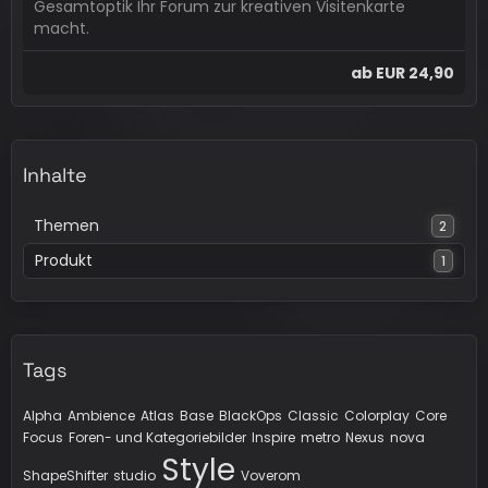
Gesamtoptik Ihr Forum zur kreativen Visitenkarte
macht.
ab
EUR 24,90
Inhalte
Themen
2
Produkt
1
Tags
Alpha
Ambience
Atlas
Base
BlackOps
Classic
Colorplay
Core
Focus
Foren- und Kategoriebilder
Inspire
metro
Nexus
nova
Style
ShapeShifter
studio
Voverom