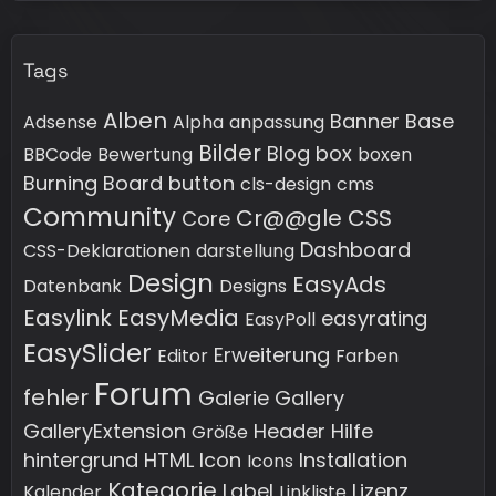
Tags
Alben
Banner
Base
Adsense
Alpha
anpassung
Bilder
Blog
box
BBCode
Bewertung
boxen
Burning Board
button
cls-design
cms
Community
Cr@@gle
CSS
Core
Dashboard
CSS-Deklarationen
darstellung
Design
EasyAds
Datenbank
Designs
Easylink
EasyMedia
easyrating
EasyPoll
EasySlider
Erweiterung
Editor
Farben
Forum
fehler
Galerie
Gallery
GalleryExtension
Header
Hilfe
Größe
hintergrund
HTML
Icon
Installation
Icons
Kategorie
Label
Lizenz
Kalender
Linkliste