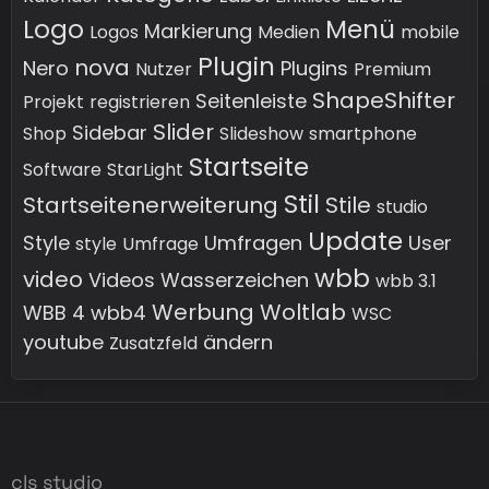
Logo
Menü
Markierung
Logos
Medien
mobile
Plugin
nova
Nero
Plugins
Nutzer
Premium
ShapeShifter
Seitenleiste
Projekt
registrieren
Slider
Sidebar
Shop
Slideshow
smartphone
Startseite
Software
StarLight
Stil
Startseitenerweiterung
Stile
studio
Update
Style
Umfragen
User
style
Umfrage
wbb
video
Videos
Wasserzeichen
wbb 3.1
Werbung
Woltlab
WBB 4
wbb4
WSC
youtube
ändern
Zusatzfeld
cls studio