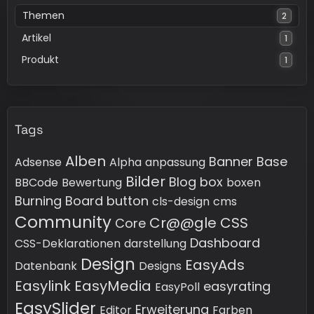
Themen
2
Artikel
1
Produkt
1
Tags
Alben
Banner
Base
Adsense
Alpha
anpassung
Bilder
Blog
box
BBCode
Bewertung
boxen
Burning Board
button
cls-design
cms
Community
Cr@@gle
CSS
Core
Dashboard
CSS-Deklarationen
darstellung
Design
EasyAds
Datenbank
Designs
Easylink
EasyMedia
easyrating
EasyPoll
EasySlider
Erweiterung
Editor
Farben