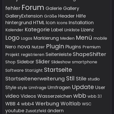
Forum
fehler
Galerie
Gallery
GalleryExtension
Header
Hilfe
Größe
hintergrund
HTML
Icon
Installation
Icons
Kategorie
Label
Lizenz
Kalender
Linkliste
Logo
Menü
Markierung
Logos
Medien
mobile
Plugin
nova
Nero
Plugins
Nutzer
Premium
ShapeShifter
Seitenleiste
Projekt
registrieren
Slider
Sidebar
Shop
Slideshow
smartphone
Startseite
Software
StarLight
Stil
Startseitenerweiterung
Stile
studio
Update
Style
Umfragen
User
style
Umfrage
wbb
video
Videos
Wasserzeichen
wbb 3.1
Werbung
Woltlab
WBB 4
wbb4
WSC
youtube
ändern
Zusatzfeld