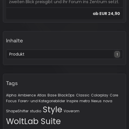
zweiten Blick preisgibt und Ihr Forum ins Zentrum setzt.
ab
EUR 24,90
Inhalte
Produkt
1
Tags
Alpha
Ambience
Atlas
Base
BlackOps
Classic
Colorplay
Core
Focus
Foren- und Kategoriebilder
Inspire
metro
Nexus
nova
Style
ShapeShifter
studio
Voverom
WoltLab Suite