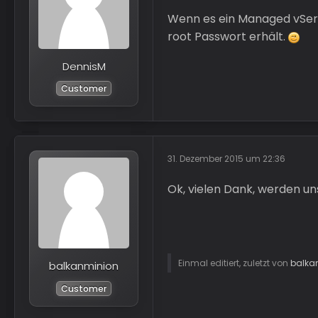
Wenn es ein Managed vServ
root Passwort erhält.
DennisM
Customer
31. Dezember 2015 um 22:36
Ok, vielen Dank, werden u
Einmal editiert, zuletzt von
balka
balkanminion
Customer