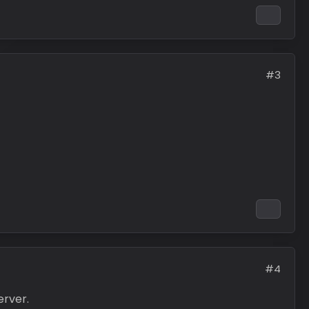
#3
#4
erver.