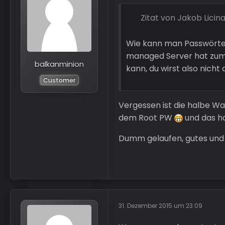
Zitat von Jakob Licin
Wie kann man Passwörter
managed Server hat zumin
balkanminion
kann, du wirst also nich
Customer
Vergessen ist die halbe Wa
dem Root PW
und das ha
Dumm gelaufen, gutes und 
31. Dezember 2015 um 23:09