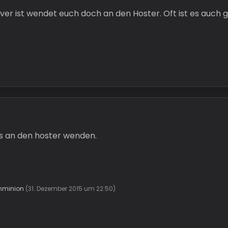
er ist wendet euch doch an den Hoster. Oft ist es auch 
ns an den hoster wenden.
nminion
(
31. Dezember 2015 um 22:50
)