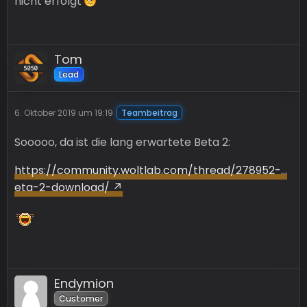
nicht erfolgt
Tom
Lead
6. Oktober 2019 um 19:19
Teambeitrag
Sooooo, da ist die lang erwartete Beta 2:
https://community.woltlab.com/thread/278952-…
eta-2-download/
Endymion
Customer