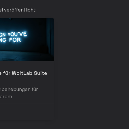
l veröffentlicht:
 für WoltLab Suite
erbehebungen für
verom