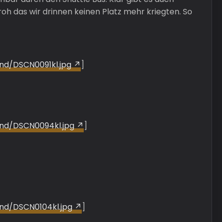
h das wir drinnen keinen Platz mehr kriegten. So
and/DSCN0091kl.jpg
]
and/DSCN0094kl.jpg
]
and/DSCN0104kl.jpg
]