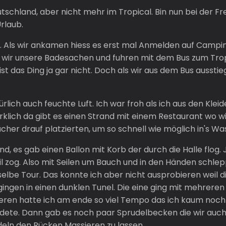
utschland, aber nicht mehr im Tropical. Bin nun bei der 
rlaub.
ll. Als wir ankamen hiess es erst mal Anmelden auf Campi
wir unsere Badesachen und fuhren mit dem Bus zum Tropic
 ist das Ding ja gar nicht. Doch als wir aus dem Bus ausst
lich auch feuchte Luft. Ich war froh als ich aus den Kle
irklich da gibt es einen Strand mit einem Restaurant wo w
Tücher drauf platzierten, um so schnell wie möglich in's W
nd, es gab einen Ballon mit Korb der durch die Halle flog. 
il zog. Also mit Seilen um Bauch und in den Händen schlep
 selbe Tour. Das konnte ich aber nicht ausprobieren weil
gingen in einen dunklen Tunel. Die eine ging mit mehrere
ngeren hatte ich am ende so viel Tempo das ich kaum noch 
dete. Dann gab es noch paar Sprudelbecken die wir auch 
udeln den Rücken Massieren zu lassen.