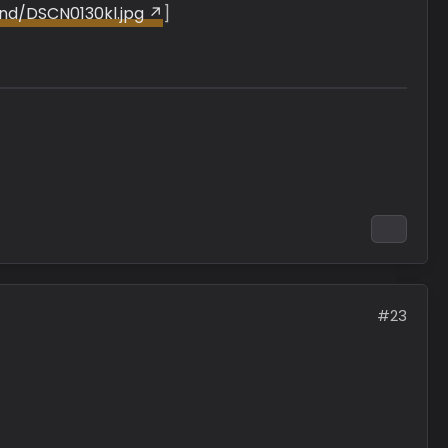
and/DSCN0130kl.jpg
]
#23