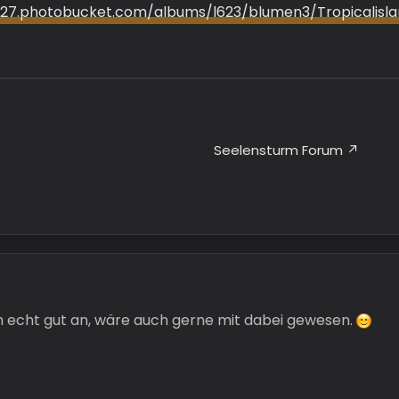
i1127.photobucket.com/albums/l623/blumen3/Tropicalisl
Seelensturm Forum
ch echt gut an, wäre auch gerne mit dabei gewesen.