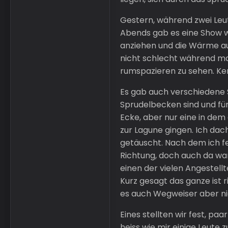
Gestern, während zwei Leut
Abends gab es eine Show wo
anziehen und die Wärme aus
nicht schlecht während man
rumspazieren zu sehen. Ken
Es gab auch verschiedene 
Sprudelbecken sind und für
Ecke, aber nur eine in dem
zur Lagune gingen. Ich dach
getäuscht. Nach dem ich fes
Richtung, doch auch da war
einen der vielen Angestell
Kurz gesagt das ganze ist 
es auch Wegweiser aber ni
Eines stellten wir fest, paa
heiss wie mir einige Leute