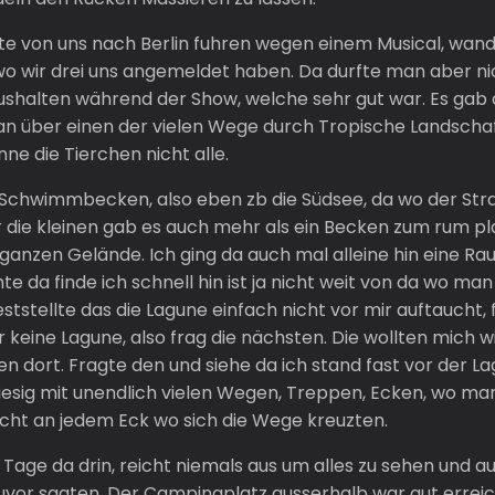
e von uns nach Berlin fuhren wegen einem Musical, wande
 wir drei uns angemeldet haben. Da durfte man aber nich
halten während der Show, welche sehr gut war. Es gab au
 über einen der vielen Wege durch Tropische Landschaft 
ne die Tierchen nicht alle.
Schwimmbecken, also eben zb die Südsee, da wo der Stran
 die kleinen gab es auch mehr als ein Becken zum rum pla
 ganzen Gelände. Ich ging da auch mal alleine hin eine 
te da finde ich schnell hin ist ja nicht weit von da wo m
tstellte das die Lagune einfach nicht vor mir auftaucht, 
 keine Lagune, also frag die nächsten. Die wollten mich 
ten dort. Fragte den und siehe da ich stand fast vor der
riesig mit unendlich vielen Wegen, Treppen, Ecken, wo man
cht an jedem Eck wo sich die Wege kreuzten.
r Tage da drin, reicht niemals aus um alles zu sehen und au
 zuvor sagten. Der Campingplatz ausserhalb war gut erreic