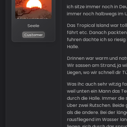
ich sitze immer noch in De
immer noch halbwegs im U
Das Tropical Island war to
Seele
fährt etc. Danach packten 
Customer
fuhren dachte ich so riesig
Halle.
Drinnen war warm und natür
Wir sassen am Strand, ja w
Liegen, wo wir schnell dir 
Was ihc auch sehr witzig fa
weil unten ein Mann das Te
durch die Halle. Immer die
über zwei Rutschen. Beide 
als die andere. Bei der lä
rausfliegend im Wasser lan
liegen, sich durch das spr