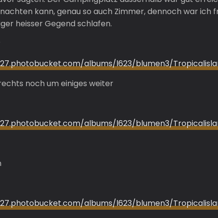
nachten kann, genau so auch Zimmer, dennoch war ich fro
ger heisser Gegend schlafen.
r
i1127.photobucket.com/albums/l623/blumen3/Tropicalisl
t rechts noch um einiges weiter
i1127.photobucket.com/albums/l623/blumen3/Tropicalisl
n
i1127.photobucket.com/albums/l623/blumen3/Tropicalisl