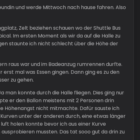
Freundin und werde Mittwoch nach hause fahren. Also
ngplatz, Zelt beziehen schauen wo der Shuttle Bus
al. Im ersten Moment als wir da auf die Halle zu
iegen staunte ich nicht schlecht über die Höhe der
idern raus war und im Badeanzug rumrennen durfte.
ir erst mal was Essen gingen. Dann ging es zu den
asser zu gehen.
Ja man konnte durch die Halle fliegen. Dies ging nur
pte er den Ballon meistens mit 2 Personen drin
 die Höhenangst nicht mitmachte. Dafür sauste ich
n Kurven unter der anderen durch, eine etwas länger
luft holen konnte bevor ich aus einer Kurve
ausprobieren mussten. Das tat sooo gut da drin zu