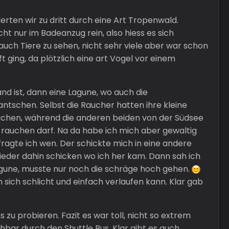
rten wir zu dritt durch eine Art Tropenwald.
t nur im Badeanzug rein, also hiess es sich
ch Tiere zu sehen, nicht sehr viele aber war schon
ging, da plötzlich eine art Vogel vor einem
d ist, dann eine Lagune, wo auch die
ntschen. Selbst die Raucher hatten ihre kleine
Rauchen, während die anderen beiden von der Südsee
an rauchen darf. Na da habe ich mich aber gewaltig
fragte ich wen. Der schickte mich in eine andere
wieder dahin schicken wo ich her kam. Dann sah ich
 Lagune, musste nur noch die schräge hoch gehen.
 sich schlicht und einfach verlaufen kann. Klar gab
s zu probieren. Fazit es war toll, nicht so extrem
hbar durch den Shuttle Bus. Klar gibt es auch