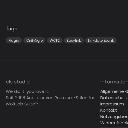
Tags
Plugin
Cr@@gle
WCF2
Easylink
Linkdatenbank
cls studio
Informatio
We did it, you love it.
Allgemeine 
Seit 2008 Anbieter von Premium-Stilen für
Datenschutz
WoltLab Suite™.
Impressum
Kontakt
Nutzungsbe
Widerrufsbe