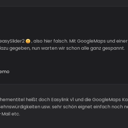
 easySlider2
, also hier falsch. Mit GoogleMaps und ein
dazu gegeben, nun warten wir schon alle ganz gespannt.
-Demo
 Thementitel heißt doch Easylink v1 und die GoogleMaps Kar
 Sehnswürdigkeiten usw. sehr schön eignet einfach noch n
-Mail etc.