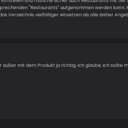
e vorstellen und manche sicher auch Restaurants mit ner
ntsprechenden "Restaurants" aufgenommen werden kann. 
das Verzeichnis vielfältiger einsetzen als alle bisher Ang
er außer mit dem Produkt ja richtig, Ich glaube, ich sollt