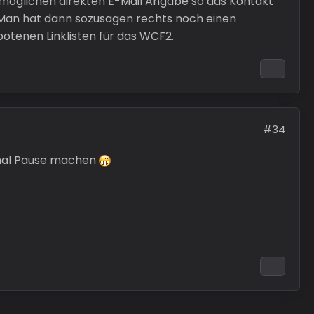
 möglichen direkten E-Mail Angabe so das Kontakt
Man hat dann sozusagen rechts noch einen
ebotenen Linklisten für das WCF2.
#34
e mal Pause machen