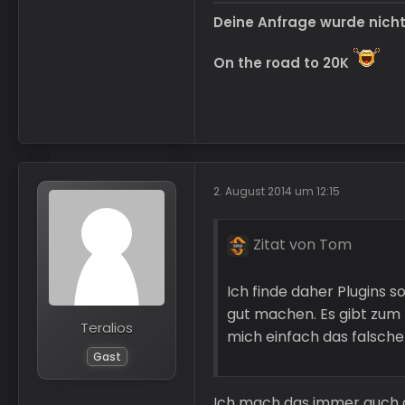
Deine Anfrage wurde nich
On the road to 20K
2. August 2014 um 12:15
Zitat von Tom
Ich finde daher Plugins s
gut machen. Es gibt zum B
Teralios
mich einfach das falsche 
Gast
Ich mach das immer auch 