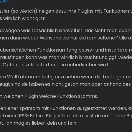
ler (so wie ich) neigen dazu ihre Plugins mit Funktionen
irklich wichtig ist.
 abwägen was tatsächlich sinnvoll ist. Das sieht man auch
men dann wieder Wünsche die nur extrem seltene Fälle 
 übersichtlichen Funktionsumfang besser und installiere mi
ausfinden kann was man wirklich braucht und ggf. wieder 
 Optionen zukleistert und so unbedienbar wird.
im WoltLabforum lustig anzusehen wenn die Leute gar nic
zeugt sind sie haben es nicht getan man aber anhand des F
rn welchen Plugin welche Funktion stammt.
lten eher sparsam mit Funktionen ausgestattet werden, abe
l einen RSS-Bot im Pluginstore da musst du erst einen Bot 
. Ich mag es lieber klein und fein.