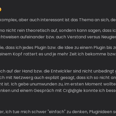
so komplex, aber auch interessant ist das Thema an sich, de
ma nicht rein theoretisch auf, sondern kann sagen, dass ic
Sichtweisen aufeinander bzw. auch Verstand versus Neugier
 die, dass ich jedes Plugin bzw. die Idee zu einem Plugin 
 meinem Kopf rattert es und je mehr Zeit ich bekomme bz
eich auf der Hand bzw. die Entwickler sind nicht unbedingt
h mit Netzwerg auch explizit gesagt, dass ich so nicht a
zient ist. Ich gebe unumwunden zu, im ersten Moment wollt
nken und einem Gespräch mit Cr@@gle konnte ich besser
ter, ich tue mich schwer "einfach" zu denken, Pluginideen 