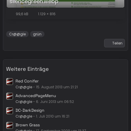
silencegreen.webp
99,6 kB
1.129 × 816
Cr@@gle
grün
Teilen
Weitere Einträge
Red Conifer
Cr@@gle
-
15. August 2013 um 21:21
AdvancedPageMenu
Cr@@gle
-
6. Juni 2013 um 06:52
DC-DarkDesign
Cr@@gle
-
1. Juli 2010 um 16:21
Brown Grass
Cr@@gle
-
17. September 2009 um 13:37