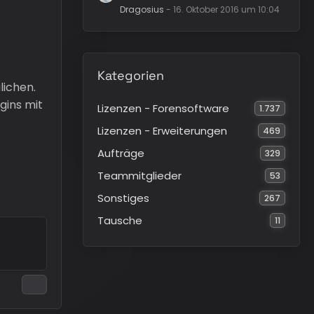
Dragosius
-
16. Oktober 2016 um 10:04
Kategorien
lichen.
gins mit
Lizenzen - Forensoftware
1.737
Lizenzen - Erweiterungen
469
Aufträge
329
Teammitglieder
53
Sonstiges
267
Tausche
11