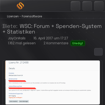
Lizenzen - Forensoftware
Biete
WSC: Forum + Spenden-System
+ Statistiken
JayOnRails
16. April 2017 um 17:27
1.162 mal gelesen
2 Kommentare
Erledigt