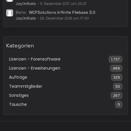
JayOnRails
-
11. Dezember 2017 um 20:31
Biete
WCFSolutions Infinite Filebase 3.0
JayOnRails
-
29. Dezember 2016 um 17:00
Kategorien
Lizenzen - Forensoftware
1.737
Lizenzen - Erweiterungen
469
Aufträge
329
Teammitglieder
53
Sonstiges
267
Tausche
11