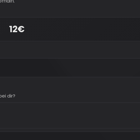
Domain.
12€
ei dir?