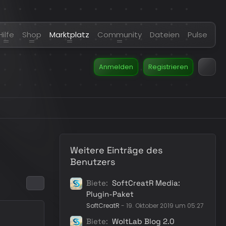
Hilfe
Shop
Marktplatz
Community
Dateien
Pulse
Anmelden
Registrieren
Weitere Einträge des
Benutzers
Biete
SoftCreatR Media:
Plugin-Paket
SoftCreatR
-
19. Oktober 2019 um 05:27
Biete
WoltLab Blog 2.0