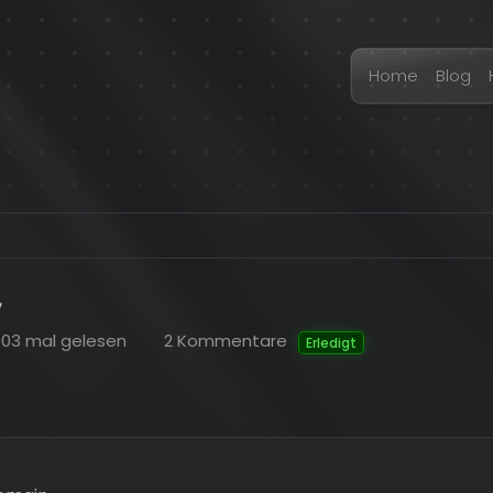
Home
Blog
v
03 mal gelesen
2 Kommentare
Erledigt