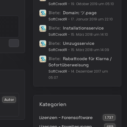
SoftCreatR
-
19. Oktober 2019 um 05:10
Biete
Domain: ツ.page
SoftCreatR
-
17. Januar 2019 um 22:10
Biete
Installationsservice
SoftCreatR
-
15. März 2018 um 14:10
Biete
Umzugsservice
SoftCreatR
-
15. März 2018 um 14:09
Biete
Rabattcode für Klarna /
Sofortüberweisung
SoftCreatR
-
14. Dezember 2017 um
05:07
Autor
Kategorien
Lizenzen - Forensoftware
1.737
Lizenzen - Erweiterungen
469