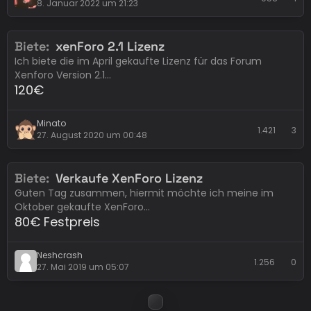
8. Januar 2022 um 21:23
Biete
xenForo 2.1 Lizenz
Eintrag abgelaufen
xenForo
Ich biete die im April gekaufte Lizenz für das Forum
Xenforo Version 2.1…
120€
Minato
1.421
3
27. August 2020 um 00:48
Biete
Verkaufe XenForo Lizenz
Erledigt
xenForo
Guten Tag zusammen, hiermit möchte ich meine im
Oktober gekaufte XenForo…
80€ Festpreis
Neshcrash
1.256
0
27. Mai 2019 um 05:07