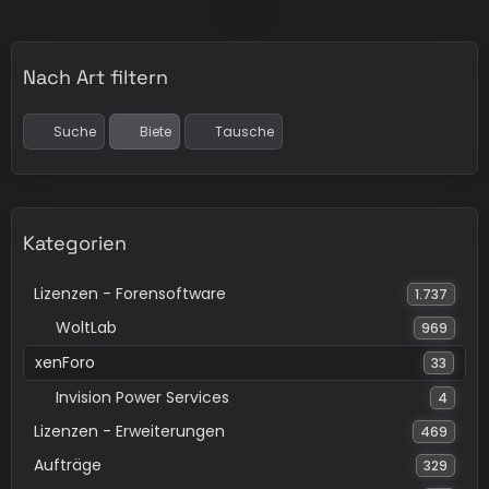
Nach Art filtern
Suche
Biete
Tausche
Kategorien
Lizenzen - Forensoftware
1.737
WoltLab
969
xenForo
33
Invision Power Services
4
Lizenzen - Erweiterungen
469
Aufträge
329