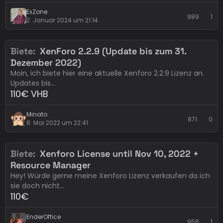
ExZone
989
1
2. Januar 2024 um 21:14
Biete
XenForo 2.2.9 (Update bis zum 31.
Erledigt
xenForo
Dezember 2022)
Moin, ich biete hier eine aktuelle Xenforo 2.2.9 Lizenz an.
Updates bis…
110€ VHB
Minato
871
0
8. Mai 2022 um 22:41
Biete
Xenforo License until Nov 10, 2022 +
Eintrag abgelaufen
xenForo
Resource Manager
Hey! Würde gerne meine Xenforo Lizenz verkaufen da ich
sie doch nicht…
110€
EnderOffice
958
1