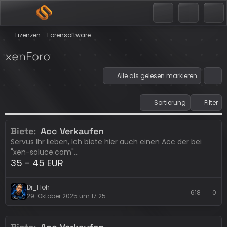
Lizenzen - Forensoftware
xenForo
Alle als gelesen markieren
Sortierung
Filter
Biete
Acc Verkaufen
Eintrag abgelaufen
xenForo
Servus Ihr lieben, Ich biete hier auch einen Acc der bei
"xen-soluce.com"…
35 - 45 EUR
Dr_Floh
618
0
29. Oktober 2025 um 17:25
Eintrag abgelaufen
xenForo