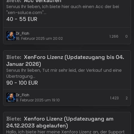
Biete
Acc Verkaufen
Servus Ihr lieben, Ich biete hier auch einen Acc der bei
"xen-soluce.com"…
40 - 55 EUR
Dr_Floh
1.266
0
16. Februar 2025 um 20:02
Biete
XenForo Lizenz (Updatezugang bis 04.
Erledigt
xenForo
Januar 2026)
Servus Ihr lieben, Tut mir sehr leid, der Verkauf und eine
Übertragung…
90 - 100 EUR
Dr_Floh
1.423
2
9. Februar 2025 um 19:10
Biete
Xenforo Lizenz (Updatezugang am
Erledigt
xenForo
24.12.2023 abgelaufen)
Hallo, ich biete hier meine Xenforo Lizenz an, der Support