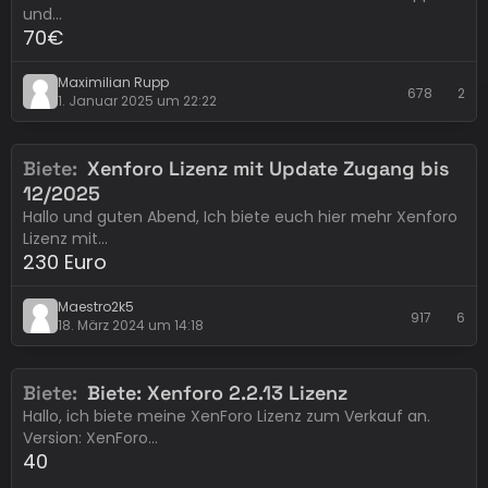
und…
70€
Maximilian Rupp
678
2
1. Januar 2025 um 22:22
Biete
Xenforo Lizenz mit Update Zugang bis
Erledigt
xenForo
12/2025
Hallo und guten Abend, Ich biete euch hier mehr Xenforo
Lizenz mit…
230 Euro
Maestro2k5
917
6
18. März 2024 um 14:18
Biete
Biete: Xenforo 2.2.13 Lizenz
Eintrag abgelaufen
xenForo
Hallo, ich biete meine XenForo Lizenz zum Verkauf an.
Version: XenForo…
40