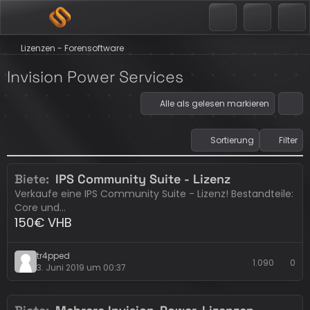
Lizenzen - Forensoftware
Invision Power Services
Alle als gelesen markieren
Sortierung
Filter
Biete
IPS Community Suite - Lizenz
Erledigt
Invision Power Services
Verkaufe eine IPS Community Suite - Lizenz! Bestandteile:
Core und…
150€ VHB
tr4pped
1.090
0
3. Juni 2019 um 00:37
Eintrag abgelaufen
Invision Power Services