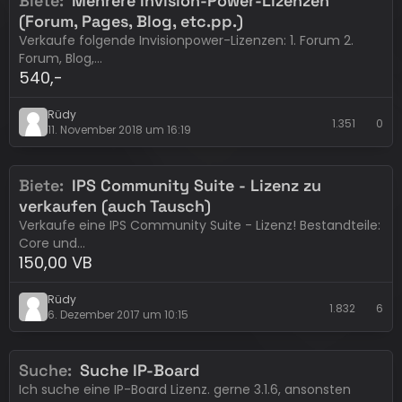
Biete
Mehrere Invision-Power-Lizenzen
(Forum, Pages, Blog, etc.pp.)
Verkaufe folgende Invisionpower-Lizenzen: 1. Forum 2.
Forum, Blog,…
540,-
Rüdy
1.351
0
11. November 2018 um 16:19
Biete
IPS Community Suite - Lizenz zu
Erledigt
Invision Power Services
verkaufen (auch Tausch)
Verkaufe eine IPS Community Suite - Lizenz! Bestandteile:
Core und…
150,00 VB
Rüdy
1.832
6
6. Dezember 2017 um 10:15
Suche
Suche IP-Board
Eintrag abgelaufen
Invision Power Services
Ich suche eine IP-Board Lizenz. gerne 3.1.6, ansonsten