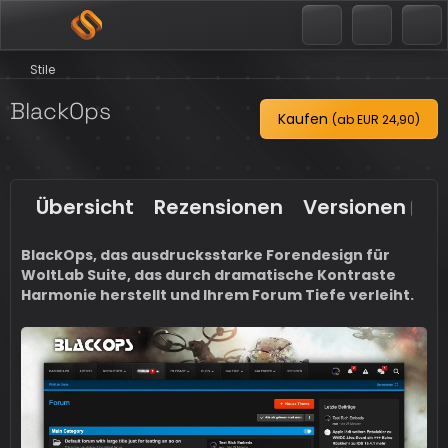
Stile
BlackOps
Kaufen
(ab
EUR 24,90
)
Übersicht
Rezensionen
Versionen
4
BlackOps, das ausdrucksstarke Forendesign für
WoltLab Suite, das durch dramatische Kontraste
Harmonie herstellt und Ihrem Forum Tiefe verleiht.