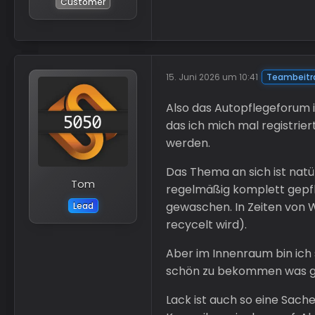
Customer
15. Juni 2026 um 10:41
Teambeitr
Also das Autopflegeforum i
das ich mich mal registrier
werden.
Das Thema an sich ist natür
Tom
regelmäßig komplett gepfle
gewaschen. In Zeiten von 
Lead
recycelt wird).
Aber im Innenraum bin ich
schön zu bekommen was gar n
Lack ist auch so eine Sach