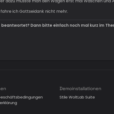
Aber dazu müsste man den Wagen erst mal Waschen und
n fahre ich Gottseidank nicht mehr.
t beantwortet? Dann bitte einfach noch mal kurz im Th
nen
Demoinstallationen
Geschäftsbedingungen
Stile WoltLab Suite
erklärung