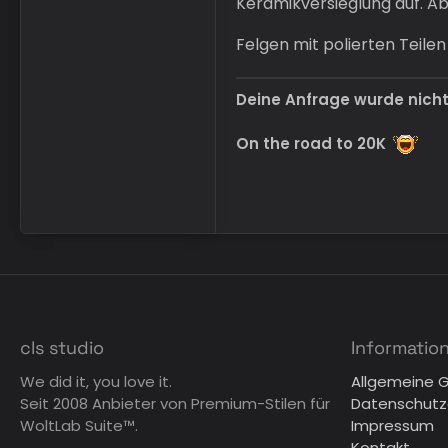
Keramikversieglung auf. 
Felgen mit polierten Teile
Deine Anfrage wurde nich
On the road to 20K
cls studio
Informatio
We did it, you love it.
Allgemeine 
Seit 2008 Anbieter von Premium-Stilen für
Datenschutz
WoltLab Suite™.
Impressum
Kontakt