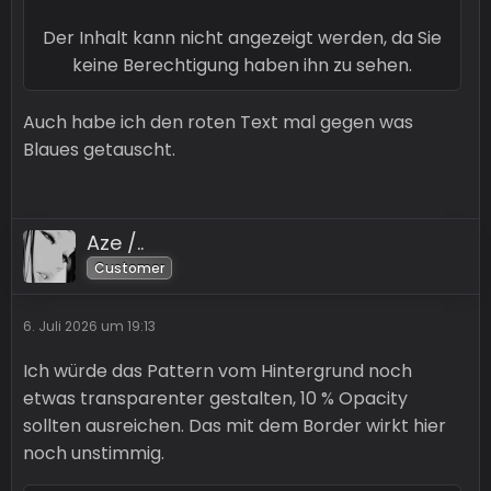
Der Inhalt kann nicht angezeigt werden, da Sie
Und hier finde ich den Kontrast auch ein wenig
keine Berechtigung haben ihn zu sehen.
schwierig:
Auch habe ich den roten Text mal gegen was
Blaues getauscht.
Der Inhalt kann nicht angezeigt werden, da
Sie keine Berechtigung haben ihn zu sehen.
Aze /..
Customer
Da könnest du noch mal mit einem Tool prüfen
6. Juli 2026 um 19:13
ob das ausreicht:
Ich würde das Pattern vom Hintergrund noch
https://webaim.org/resources/contrastchecke
etwas transparenter gestalten, 10 % Opacity
r/
sollten ausreichen. Das mit dem Border wirkt hier
noch unstimmig.
oder ob es nur am Screenshot liegt.