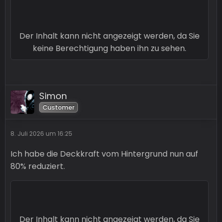
Der Inhalt kann nicht angezeigt werden, da Sie
keine Berechtigung haben ihn zu sehen.
Ansonsten good Work 💪
Simon
Customer
Die Sahne auf dem Kuchen, ne, die Kirsche auf
der Sahne? Oder wie hießt das? Du weißt schon
8. Juli 2026 um 16:25
was ich meine, das wäre ein cooles Logo für das
Projekt 👀
Ich habe die Deckkraft vom Hintergrund nun auf
80% reduziert.
Der Inhalt kann nicht angezeigt werden, da Sie