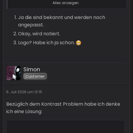
Alles anzeigen
Also an und für sich geht der Stil so weit klar,
kann man so machen. Aus dem Bauch heraus
Ja die sind bekannt und werden noch
gefallen mir zwei Kleinigkeiten nicht:
angepasst.
Okay, wird notiert.
1. Die roten Texte
Logo? Habe ich ja schon.
Simon
Der Inhalt kann nicht angezeigt werden, da
Customer
Sie keine Berechtigung haben ihn zu sehen.
6. Juli 2026 um 13:15
Rot auf Blau ist immer schwierig. Ich würde hier
Bezüglich dem Kontrast Problem habe ich denke
was anders nehmen, Gelb oder Grün usw.
ich eine Lösung:
2. Kontrast gedimmter Text