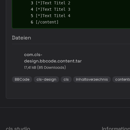
[/content]
Dateien
com.cls-
design.bbcode.content.tar
17,41 kB (85 Downloads)
BBCode
cls-design
cls
Inhaltsverzeichnis
content
cls studio
Informatio