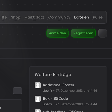
Hilfe
Shop
Marktplatz
Community
Dateien
Pulse
Anmelden
Registrieren
Weitere Einträge
Additional Footer
LiberrY
-
27. Dezember 2013 um 14:46
Box - BBCode
LiberrY
-
27. Dezember 2013 um 14:44
m
subHeadline - BBCode