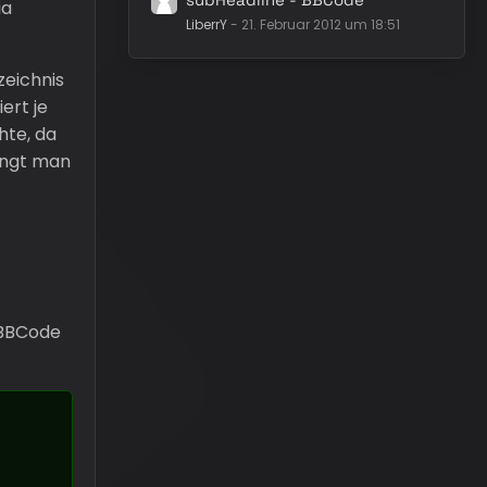
ia
LiberrY
-
21. Februar 2012 um 18:51
zeichnis
ert je
hte, da
angt man
 BBCode