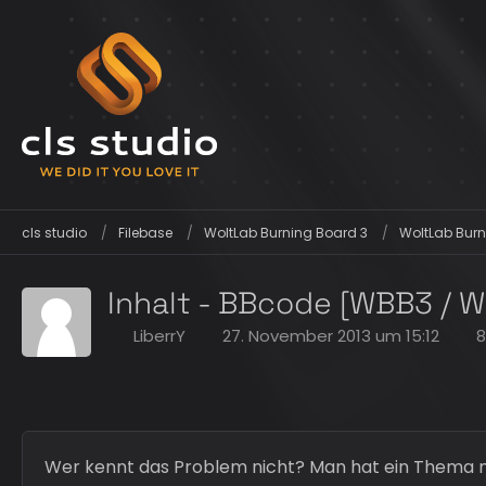
cls studio
Filebase
WoltLab Burning Board 3
WoltLab Burn
Inhalt - BBcode [WBB3 / W
LiberrY
27. November 2013 um 15:12
8
Wer kennt das Problem nicht? Man hat ein Thema mit