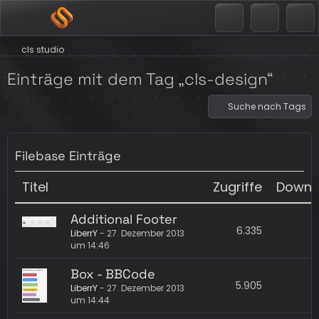
cls studio
Einträge mit dem Tag „cls-design“
Suche nach Tags
Filebase Einträge
Titel
Zugriffe
Downl
Additional Footer
6.335
LiberrY
-
27. Dezember 2013
um 14:46
Box - BBCode
5.905
LiberrY
-
27. Dezember 2013
um 14:44