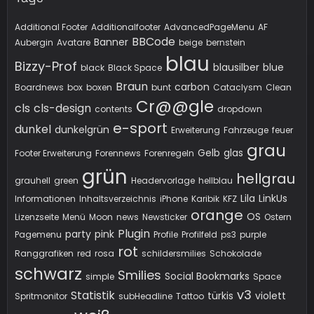
Additional Footer
Additionalfooter
AdvancedPageMenu
AF
BBCode
Banner
Aubergin
Avatare
beige
bernstein
blau
Bizzy-Prof
blausilber
blue
black
Black Space
Braun
carbon
Boardnews
box
boxen
bunt
Cataclysm
Clean
Cr@@gle
cls
cls-design
contents
dropdown
e-sport
dunkel
dunkelgrün
Erweiterung
Fahrzeuge
feuer
grau
Gelb
glas
Footer Erweiterung
Forennews
Forenregeln
grün
hellgrau
grauhell
green
Headervorlage
hellblau
Lila
LinkUs
Informationen
Inhaltsverzeichnis
iPhone
Karibik
KFZ
orange
OS
Lizenzseite
Menü
Moon
news
Newsticker
Ostern
Plugin
party
pink
Pagemenu
Profile
Profilfeld
ps3
purple
rot
Ranggrafiken
red
rosa
schildersmilies
Schokolade
schwarz
Smilies
Social Bookmarks
simple
Space
v3
Statistik
türkis
violett
Spritmonitor
subHeadline
Tattoo