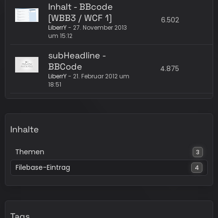
Inhalt - BBcode
[WBB3 / WCF 1]
6.502
LiberrY
-
27. November 2013
um 15:12
subHeadline -
BBCode
4.875
LiberrY
-
21. Februar 2012 um
18:51
Inhalte
Themen
3
Filebase-Eintrag
4
Tags