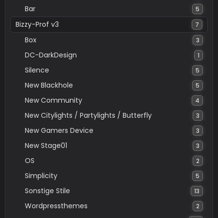
Bar
5
Bizzy-Prof v3
7
Box
3
DC-DarkDesign
1
Silence
5
New Blackhole
5
New Community
4
New Citylights / Partylights / Butterfly
3
New Gamers Device
3
New Stage01
3
OS
2
Simplicity
5
Sonstige Stile
13
Wordpressthemes
2