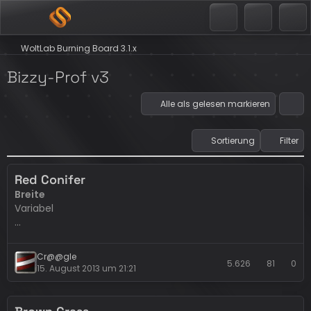
WoltLab Burning Board 3.1.x
Bizzy-Prof v3
Alle als gelesen markieren
Sortierung
Filter
Red Conifer
Breite
Variabel
Bekannte Fehler
Keine
Cr@@gle
5.626
81
0
15. August 2013 um 21:21
Alternative Header
Momentan keine. Anfragen zu individuellen Header bitte
hier stellen:
Wünsche und Stilanpassungen