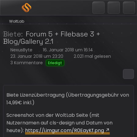
WoltLab
Biete
Forum 5 + Filebase 3 +
Blog/Gallery 2.1
NexusByte
16. Januar 2018 um 16:14
23. Januar 2018 um 23:20
2.021 mal gelesen
3 Kommentare
Erledigt
Biete Lizenzübertragung (Übertragungsgebühr von
14,99€ inkl.)
Screenshot von der WoltLab Seite (mit
Nutzernamen auf cls-design und Datum von
heute):
https://i.imgur.com/R0EayKf.png