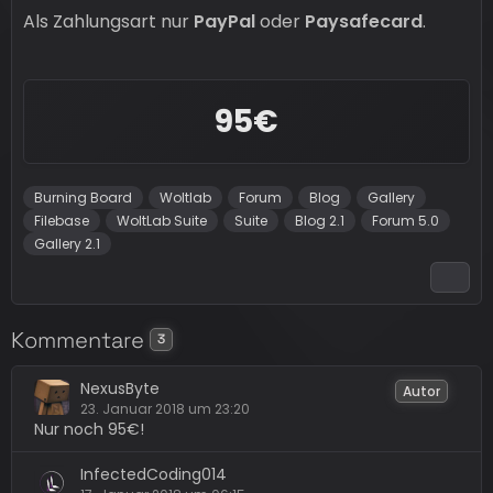
Als Zahlungsart nur
PayPal
oder
Paysafecard
.
95€
Burning Board
Woltlab
Forum
Blog
Gallery
Filebase
WoltLab Suite
Suite
Blog 2.1
Forum 5.0
Gallery 2.1
Kommentare
3
NexusByte
Autor
23. Januar 2018 um 23:20
Nur noch 95€!
InfectedCoding014