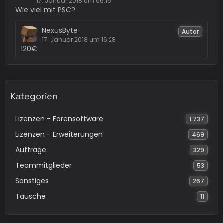
17. Januar 2018 um 06:15
Wie viel mit PSC?
NexusByte
Autor
17. Januar 2018 um 16:28
120€
Kategorien
Lizenzen - Forensoftware
1.737
Lizenzen - Erweiterungen
469
Aufträge
329
Teammitglieder
53
Sonstiges
267
Tausche
11