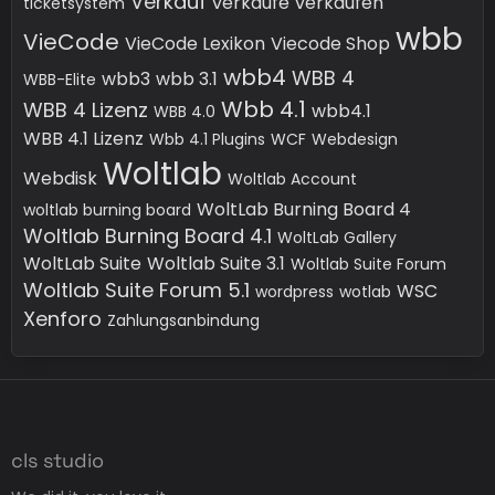
Verkauf
verkaufe
verkaufen
ticketsystem
wbb
VieCode
VieCode Lexikon
Viecode Shop
wbb4
WBB 4
wbb3
wbb 3.1
WBB-Elite
Wbb 4.1
WBB 4 Lizenz
wbb4.1
WBB 4.0
WBB 4.1 Lizenz
Wbb 4.1 Plugins
WCF
Webdesign
Woltlab
Webdisk
Woltlab Account
WoltLab Burning Board 4
woltlab burning board
Woltlab Burning Board 4.1
WoltLab Gallery
WoltLab Suite
Woltlab Suite 3.1
Woltlab Suite Forum
Woltlab Suite Forum 5.1
WSC
wordpress
wotlab
Xenforo
Zahlungsanbindung
cls studio