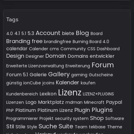
Tags
Account
Blog
4.1
5.3
biete
4.0
5.1
Board
Branding free
brandingfree
Burning Board 4.0
calendar
Calender
cms
Community
CSS
Dashboard
Design
Domain
Domains
entwickler
Designer
Forum
Erweiterte Lizenzverwaltung
Erweiterung
Gallery
Forum 5.1
Galerie
gaming
Gutscheine
Kalender
günstig
ionCube
jcoins
kaufen
Lizenz
Lexikon
Kundenbereich
LIZENZ+PLUGINS
Logo
Marktplatz
Paypal
Lizenzen
mdman
Minecraft
Plugins
Plugin
Platinum
Platinum Lizenz
PhP
Shop
Programmierer
Projekt
security system
Software
Suche
Suite
Stil
Stile
Style
Team
tekbase
Theme