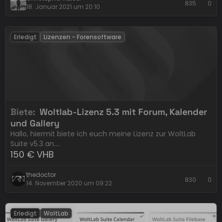
835
0
18. Januar 2021 um 20:10
Erledigt
Lizenzen - Forensoftware
Biete
Woltlab-Lizenz 5.3 mit Forum, Kalender
und Gallery
Hallo, hiermit biete ich euch meine Lizenz zur WoltLab
Suite v5.3 an.…
150 € VHB
thedoctor
830
0
14. November 2020 um 09:22
Erledigt
WoltLab