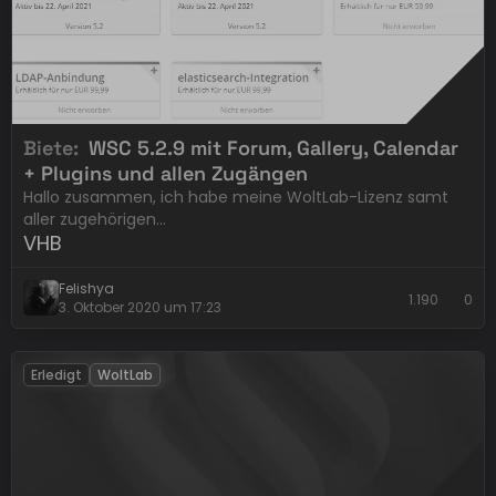
Biete
WSC 5.2.9 mit Forum, Gallery, Calendar
+ Plugins und allen Zugängen
Hallo zusammen, ich habe meine WoltLab-Lizenz samt
aller zugehörigen…
VHB
Felishya
1.190
0
3. Oktober 2020 um 17:23
Erledigt
WoltLab