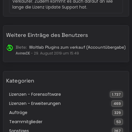
Verkäufer. Zudem kommt es auch darauf an wie
lange die Lizenz Update Support hat.
Weitere Einträge des Benutzers
Biete
Woltlab Plugins zum verkauf (Accountübergabe)
AvirexDE
-
29. August 2019 um 15:49
Kategorien
Lizenzen - Forensoftware
1.737
Lizenzen - Erweiterungen
469
Aufträge
329
Teammitglieder
53
Sonstiges
267