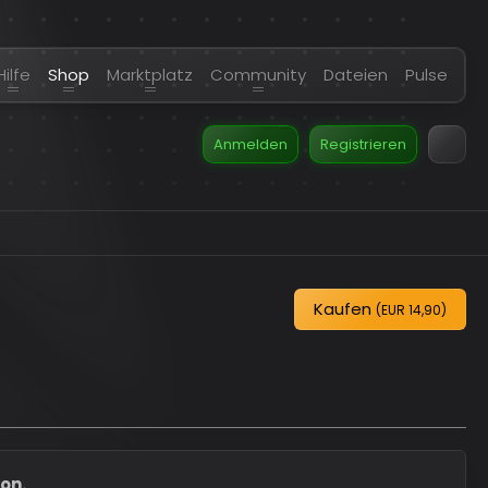
Hilfe
Shop
Marktplatz
Community
Dateien
Pulse
Anmelden
Registrieren
Kaufen
(
EUR 14,90
)
ion.