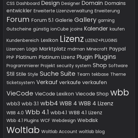
Design
Domain
Domains
CSS
Dashboard
Designer
entwickler
Erweiterte Lizenzverwaltung
Erweiterung
Forum
Gallery
Forum 5.1
Galerie
gaming
Kalender
Gutscheine
günstig
ionCube
jcoins
kaufen
Lizenz
Lexikon
Kundenbereich
LIZENZ+PLUGINS
Logo
Marktplatz
Paypal
Lizenzen
mdman
Minecraft
Plugins
Plugin
Platinum
Platinum Lizenz
PhP
Shop
Programmierer
Projekt
security system
Software
Suche
Suite
Stil
Stile
Style
Team
tekbase
Theme
Verkauf
verkaufe
verkaufen
ticketsystem
wbb
VieCode
VieCode Lexikon
Viecode Shop
wbb4
WBB 4
WBB 4 Lizenz
wbb3
wbb 3.1
Wbb 4.1
wbb4.1
WBB 4.1 Lizenz
WBB 4.0
Webdisk
Wbb 4.1 Plugins
WCF
Webdesign
Woltlab
Woltlab Account
woltlab blog