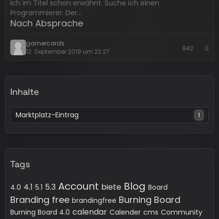
Ich im Titel schon erwähnt. Suche ich einen
Programmierer. Der…
Nach Absprache
gamercards
842
0
12. September 2019 um 23:27
Inhalte
Marktplatz-Eintrag
1
Tags
Account
Blog
4.1
5.3
biete
4.0
5.1
Board
Branding free
Burning Board
brandingfree
calendar
Burning Board 4.0
Calender
cms
Community