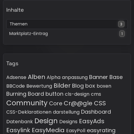
Inhalte
Themen
3
Marktplatz-Eintrag
1
Tags
Alben
Banner
Base
Adsense
Alpha
anpassung
Bilder
Blog
box
BBCode
Bewertung
boxen
Burning Board
button
cls-design
cms
Community
Cr@@gle
CSS
Core
Dashboard
CSS-Deklarationen
darstellung
Design
EasyAds
Datenbank
Designs
Easylink
EasyMedia
easyrating
EasyPoll