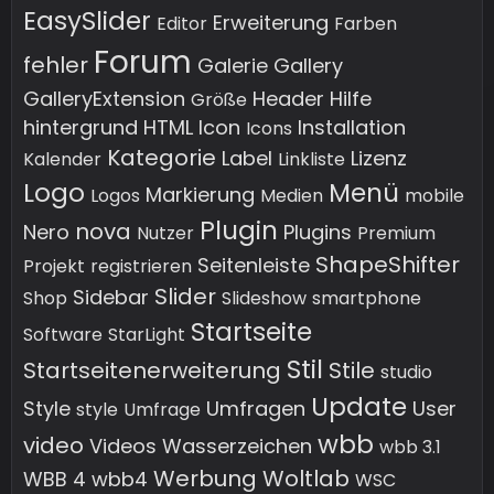
EasySlider
Erweiterung
Editor
Farben
Forum
fehler
Galerie
Gallery
GalleryExtension
Header
Hilfe
Größe
hintergrund
HTML
Icon
Installation
Icons
Kategorie
Label
Lizenz
Kalender
Linkliste
Logo
Menü
Markierung
Logos
Medien
mobile
Plugin
nova
Nero
Plugins
Nutzer
Premium
ShapeShifter
Seitenleiste
Projekt
registrieren
Slider
Sidebar
Shop
Slideshow
smartphone
Startseite
Software
StarLight
Stil
Startseitenerweiterung
Stile
studio
Update
Style
Umfragen
User
style
Umfrage
wbb
video
Videos
Wasserzeichen
wbb 3.1
Werbung
Woltlab
WBB 4
wbb4
WSC