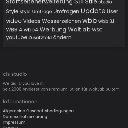
Stil
Startseitenerweiterung
Stile
studio
Update
Style
Umfragen
User
style
Umfrage
wbb
video
Videos
Wasserzeichen
wbb 3.1
Werbung
Woltlab
WBB 4
wbb4
WSC
youtube
ändern
Zusatzfeld
cls studio
We did it, you love it.
Seit 2008 Anbieter von Premium-Stilen für WoltLab Suite™.
Informationen
Allgemeine Geschäftsbedingungen
Datenschutzerklärung
Impressum