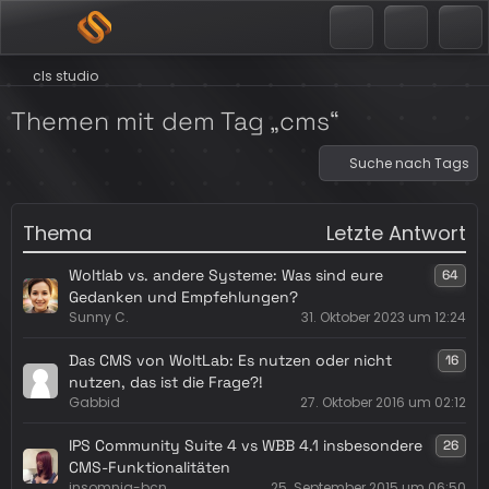
cls studio
Themen mit dem Tag „cms“
Suche nach Tags
Thema
Letzte Antwort
Woltlab vs. andere Systeme: Was sind eure
64
Gedanken und Empfehlungen?
Sunny C.
31. Oktober 2023 um 12:24
Das CMS von WoltLab: Es nutzen oder nicht
16
nutzen, das ist die Frage?!
Gabbid
27. Oktober 2016 um 02:12
IPS Community Suite 4 vs WBB 4.1 insbesondere
26
CMS-Funktionalitäten
insomnia-bcn
25. September 2015 um 06:50