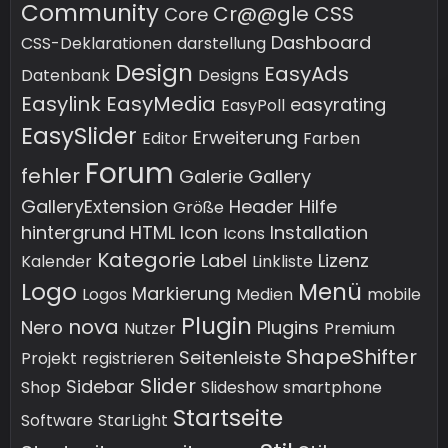
Community
Cr@@gle
CSS
Core
Dashboard
CSS-Deklarationen
darstellung
Design
EasyAds
Datenbank
Designs
Easylink
EasyMedia
easyrating
EasyPoll
EasySlider
Erweiterung
Editor
Farben
Forum
fehler
Galerie
Gallery
GalleryExtension
Header
Hilfe
Größe
hintergrund
HTML
Icon
Installation
Icons
Kategorie
Label
Lizenz
Kalender
Linkliste
Logo
Menü
Markierung
Logos
Medien
mobile
Plugin
nova
Nero
Plugins
Nutzer
Premium
ShapeShifter
Seitenleiste
Projekt
registrieren
Slider
Sidebar
Shop
Slideshow
smartphone
Startseite
Software
StarLight