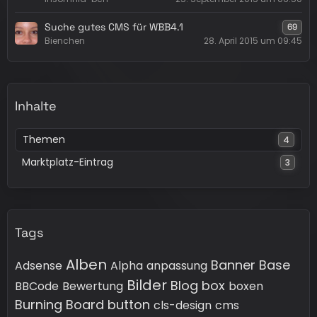
Suche gutes CMS für WBB4.1
69
Bienchen
28. April 2015 um 09:45
Inhalte
Themen
4
Marktplatz-Eintrag
3
Tags
Alben
Banner
Base
Adsense
Alpha
anpassung
Bilder
Blog
box
BBCode
Bewertung
boxen
Burning Board
button
cls-design
cms