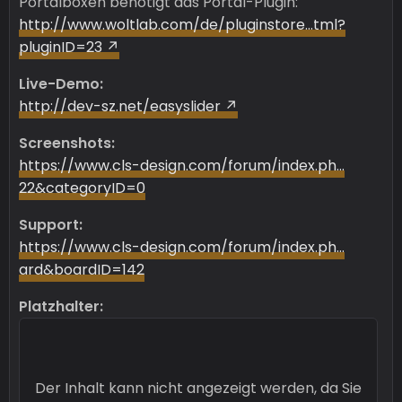
Portalboxen benötigt das Portal-Plugin:
http://www.woltlab.com/de/pluginstore…tml?
pluginID=23
Live-Demo:
http://dev-sz.net/easyslider
Screenshots:
https://www.cls-design.com/forum/index.ph…
22&categoryID=0
Support:
https://www.cls-design.com/forum/index.ph…
ard&boardID=142
Platzhalter:
Der Inhalt kann nicht angezeigt werden, da Sie