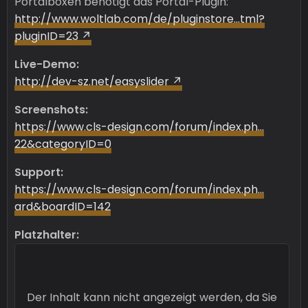
Portalboxen benötigt das Portal-Plugin:
http://www.woltlab.com/de/pluginstore…tml?
pluginID=23
Live-Demo:
http://dev-sz.net/easyslider
Screenshots:
https://www.cls-design.com/forum/index.ph…
22&categoryID=0
Support:
https://www.cls-design.com/forum/index.ph…
ard&boardID=142
Platzhalter:
Der Inhalt kann nicht angezeigt werden, da Sie